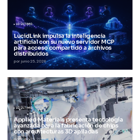
LO ÚLTIMO
LucidLink impulsa la inteligencia
artificial con su nuevo servidor MCP
para acceso compartido a archivos
distribuidos
por
junio 25, 2026
LO ÚLTIMO
Applied Materials presenta tecnología
avanzada para la fabricación de chips
con arquitecturas 3D apiladas
por
junio 25, 2026