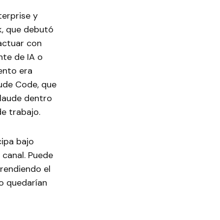
terprise y
k, que debutó
ractuar con
nte de IA o
ento era
aude Code, que
Claude dentro
de trabajo.
cipa bajo
 canal. Puede
rendiendo el
do quedarían