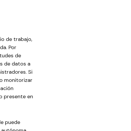
o de trabajo,
da. Por
itudes de
es de datos a
istradores. Si
o monitorizar
mación
co presente en
de puede
ma autónoma