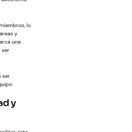
 miembros, lo
areas y
marca una
 ser
 ser
quipo.
ad y