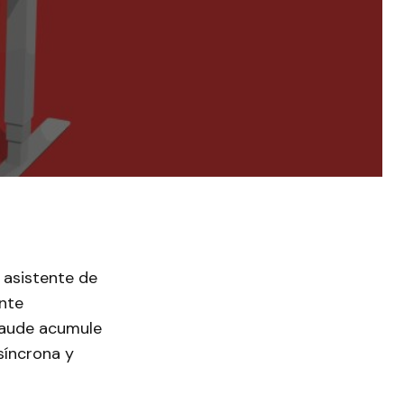
 asistente de
ante
laude acumule
síncrona y