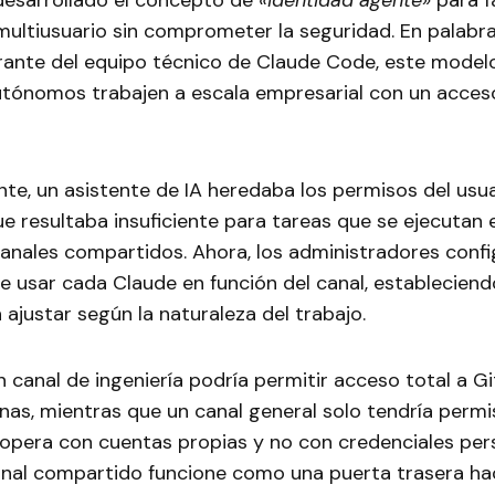
desarrollado el concepto de
«identidad agente»
para fa
multiusuario sin comprometer la seguridad. En palabr
rante del equipo técnico de Claude Code, este model
utónomos trabajen a escala empresarial con un acces
te, un asistente de IA heredaba los permisos del usua
ue resultaba insuficiente para tareas que se ejecutan
canales compartidos. Ahora, los administradores conf
e usar cada Claude en función del canal, establecien
ajustar según la naturaleza del trabajo.
n canal de ingeniería podría permitir acceso total a G
nas, mientras que un canal general solo tendría permi
pera con cuentas propias y no con credenciales pers
canal compartido funcione como una puerta trasera ha