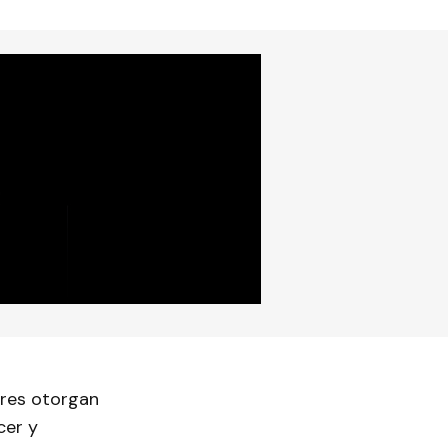
ores otorgan
cer y