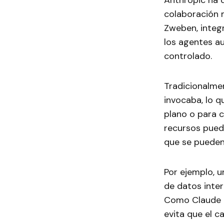
Anthropic ha 
colaboración 
Zweben, integ
los agentes a
controlado.
Tradicionalmen
invocaba, lo q
plano o para 
recursos pued
que se pueden 
Por ejemplo, u
de datos inter
Como Claude o
evita que el 