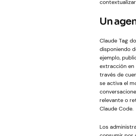
contextualizar
Un agen
Claude Tag do
disponiendo d
ejemplo, publi
extracción en
través de cuen
se activa el 
conversaciones
relevante o re
Claude Code.
Los administr
consumir por 