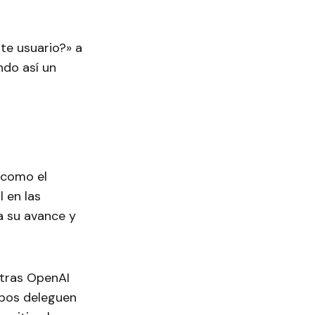
te usuario?» a
ndo así un
 como el
l en las
a su avance y
ntras OpenAI
ipos deleguen