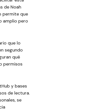
cilitar esta
as de Noah
o permite que
o amplio pero
rio que lo
 en segundo
iguran qué
do permisos
itHub y bases
sos de lectura.
onales, se
cia