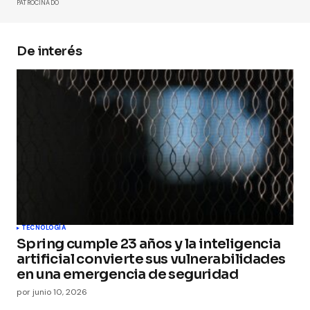
PATROCINADO
De interés
Your Name
*
Your E-mail
*
Guarda mi nombre, correo electrónico y web en
este navegador para la próxima vez que
comente.
Submit Comment
TECNOLOGÍA
Spring cumple 23 años y la inteligencia
artificial convierte sus vulnerabilidades
en una emergencia de seguridad
por
junio 10, 2026