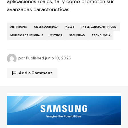
aplicaciones reales, tal y como prometen sus
avanzadas características.
ANTHROPIC
CIBERSEGURIDAD
FABLE 5
INTELIGENCIA ARTIFICIAL
MODELOS DE LENGUAJE
MYTHOS
SEGURIDAD
TECNOLOGÍA
por
Published
junio 10, 2026
Add a Comment
Tu dirección de correo electrónico no será
publicada.
Los campos obligatorios están
marcados con
*
Comment
*