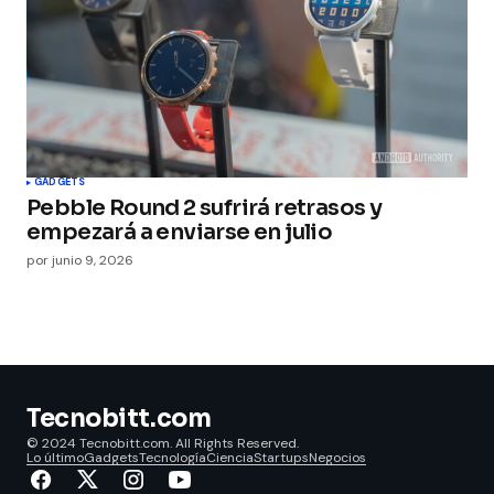
GADGETS
Pebble Round 2 sufrirá retrasos y
empezará a enviarse en julio
por
junio 9, 2026
Tecnobitt.com
© 2024 Tecnobitt.com. All Rights Reserved.
Lo último
Gadgets
Tecnología
Ciencia
Startups
Negocios