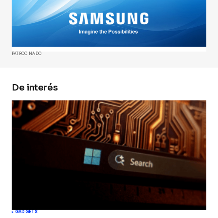
publicada.
Los campos obligatorios están
marcados con
*
Comment
*
PATROCINADO
De interés
Your Name
*
Your E-mail
*
Guarda mi nombre, correo electrónico y web en
este navegador para la próxima vez que
comente.
Submit Comment
GADGETS