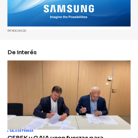
publicada.
Los campos obligatorios están
marcados con
*
Comment
*
PATROCINADO
De interés
Your Name
*
Your E-mail
*
Guarda mi nombre, correo electrónico y web en
este navegador para la próxima vez que
comente.
Submit Comment
SALA DE PRENSA