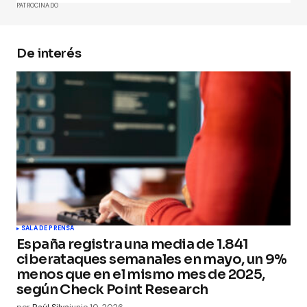
PATROCINADO
De interés
Your Name
*
Your E-mail
*
Guarda mi nombre, correo electrónico y web en
este navegador para la próxima vez que
comente.
Submit Comment
SALA DE PRENSA
España registra una media de 1.841
ciberataques semanales en mayo, un 9%
menos que en el mismo mes de 2025,
según Check Point Research