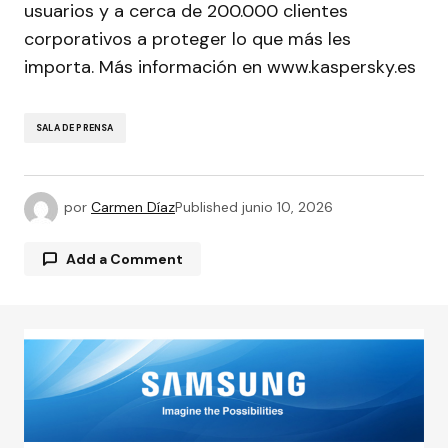
usuarios y a cerca de 200.000 clientes
corporativos a proteger lo que más les
importa. Más información en www.kaspersky.es
SALA DE PRENSA
por
Carmen Díaz
Published
junio 10, 2026
Add a Comment
Tu dirección de correo electrónico no será
publicada.
Los campos obligatorios están
marcados con
*
Comment
*