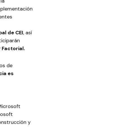
la
mplementación
entes
bal de CEI
, así
iciparán
y
Factorial.
os de
cia es
Microsoft
rosoft
onstrucción y