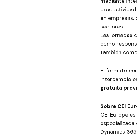
mediante intel
productividad
en empresas, 
sectores.
Las jornadas 
como responsa
también como
El formato co
intercambio e
gratuita prev
Sobre CEI Eu
CEI Europe es 
especializada
Dynamics 365 