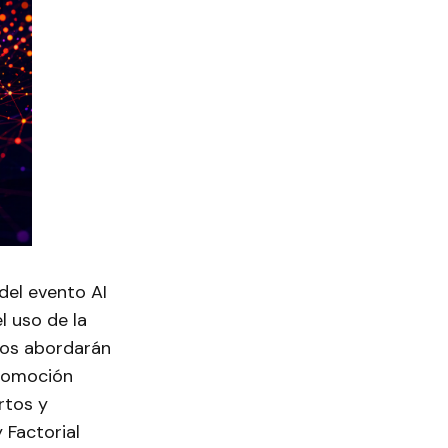
 del evento AI
l uso de la
tros abordarán
promoción
rtos y
 Factorial