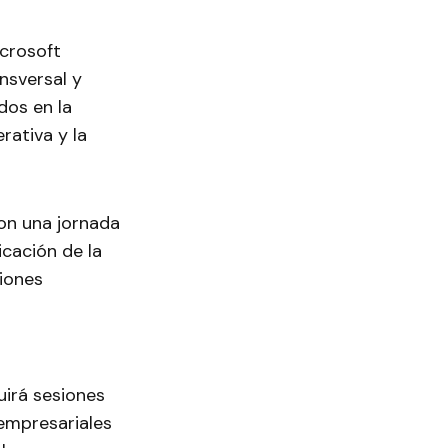
icrosoft
ansversal y
dos en la
erativa y la
 con una jornada
icación de la
ciones
uirá sesiones
 empresariales