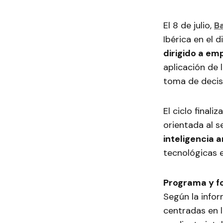
El 8 de julio,
B
Ibérica en el 
dirigido a em
aplicación de l
toma de decis
El ciclo finaliz
orientada al s
inteligencia a
tecnológicas e
Programa y f
Según la infor
centradas en 