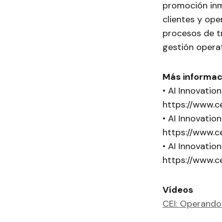
promoción inm
clientes y op
procesos de tr
gestión operat
Más informaci
• AI Innovatio
https://www.c
• AI Innovatio
https://www.c
• AI Innovatio
https://www.c
Vídeos
CEI: Operando