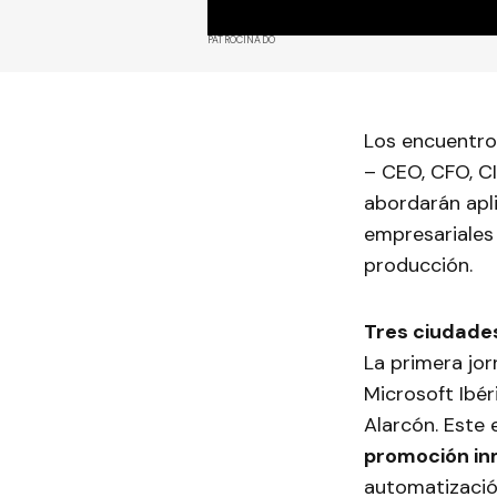
PATROCINADO
Los encuentros
– CEO, CFO, C
abordarán apli
empresariales
producción.
Tres ciudades
La primera jor
Microsoft Ibér
Alarcón. Este
promoción inm
automatización