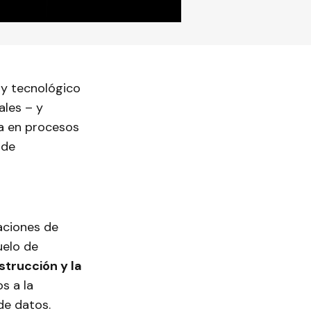
 y tecnológico
ales – y
ca en procesos
 de
laciones de
uelo de
strucción y la
s a la
 de datos.