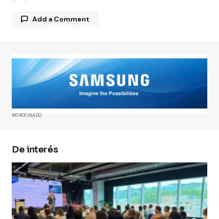
Add a Comment
Tu dirección de correo electrónico no será
publicada.
Los campos obligatorios están
marcados con
*
Comment
*
PATROCINADO
De interés
Your Name
*
Your E-mail
*