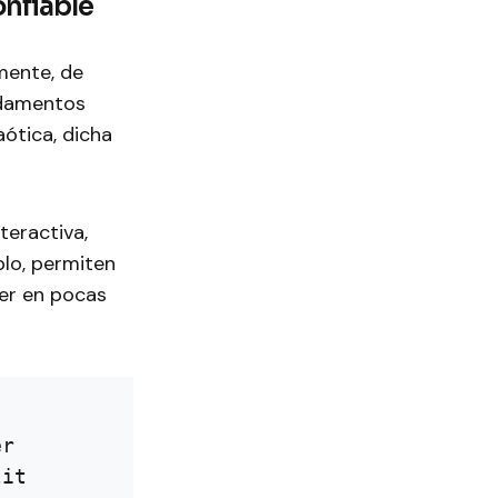
onfiable
mente, de
ndamentos
aótica, dicha
teractiva,
plo, permiten
er en pocas
r

it
