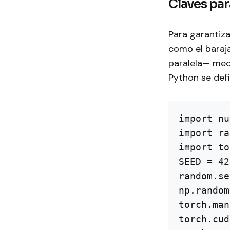
Claves par
Para garantiza
como el baraja
paralela— media
Python se defi
import nu
import ra
import to
SEED = 42

random.se
np.random
torch.man
torch.cud