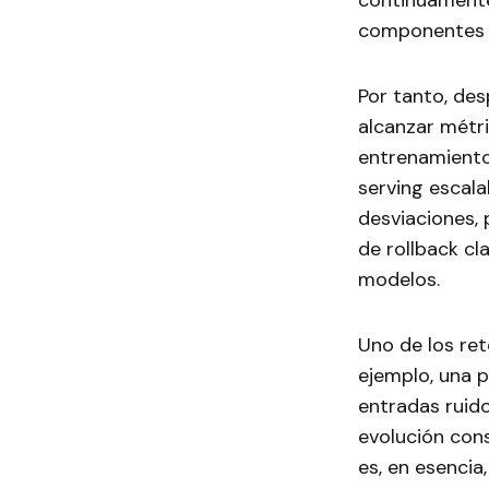
continuamente,
componentes s
Por tanto, des
alcanzar métri
entrenamiento
serving escal
desviaciones,
de rollback c
modelos.
Uno de los ret
ejemplo, una p
entradas ruido
evolución cons
es, en esencia