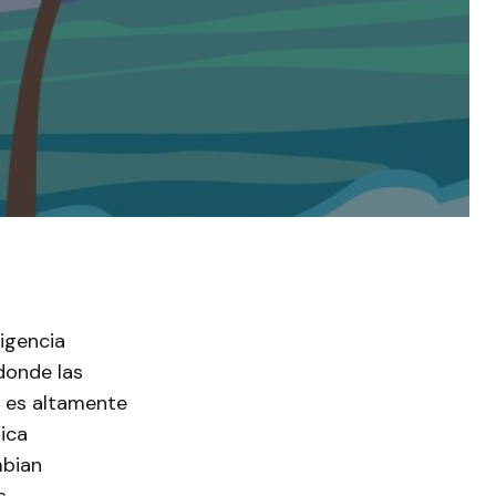
igencia
 donde las
o es altamente
ica
mbian