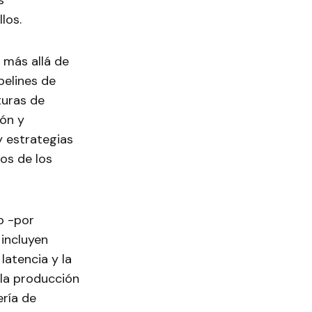
s
los.
 más allá de
pelines de
turas de
ión y
y estrategias
os de los
o -por
 incluyen
latencia y la
 la producción
ería de