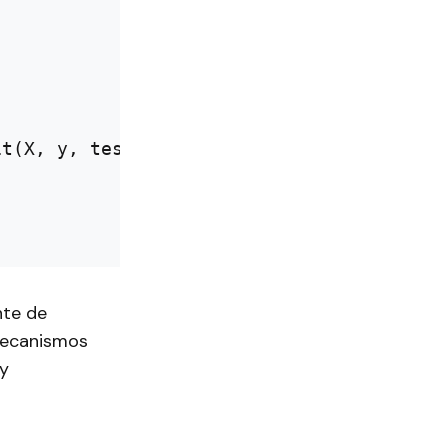
t(X, y, test_size=0.2, random_state=42)

nte de
 mecanismos
 y