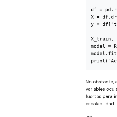
df = pd.r
X = df.dr
y = df["t
X_train, 
model = R
model.fit
No obstante, 
variables ocul
fuertes para i
escalabilidad.