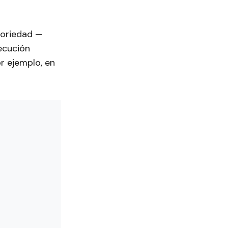
atoriedad —
jecución
or ejemplo, en