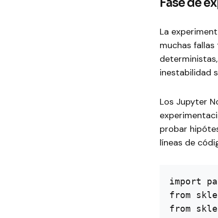
Fase de ex
La experimenta
muchas fallas
deterministas,
inestabilidad s
Los Jupyter No
experimentació
probar hipóte
líneas de códig
import pa
from skle
from skle