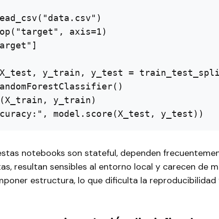
ead_csv("data.csv")

op("target", axis=1)

arget"]

X_test, y_train, y_test = train_test_spli
andomForestClassifier()

(X_train, y_train)

estas notebooks son stateful, dependen frecuenteme
tas, resultan sensibles al entorno local y carecen de
mponer estructura, lo que dificulta la reproducibilidad