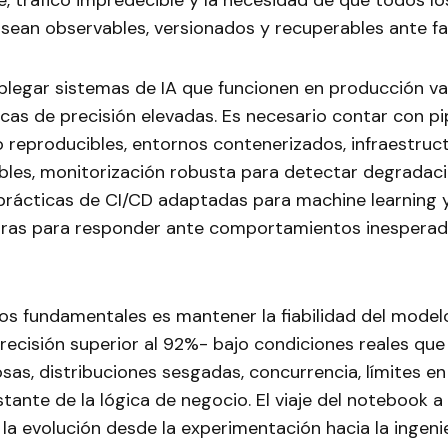
 tráfico impredecible y la necesidad de que todos lo
ean observables, versionados y recuperables ante fal
plegar sistemas de IA que funcionen en producción va
cas de precisión elevadas. Es necesario contar con pi
 reproducibles, entornos contenerizados, infraestruc
ables, monitorización robusta para detectar degradac
 prácticas de CI/CD adaptadas para machine learning 
laras para responder ante comportamientos inesperad
os fundamentales es mantener la fiabilidad del model
recisión superior al 92%- bajo condiciones reales que
sas, distribuciones sesgadas, concurrencia, límites en 
tante de la lógica de negocio. El viaje del notebook a
, la evolución desde la experimentación hacia la ingeni