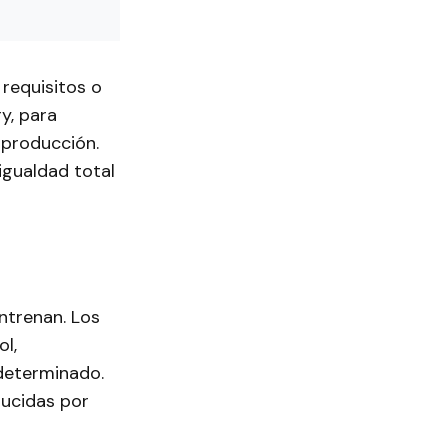
requisitos o
y, para
y producción.
igualdad total
ntrenan. Los
l,
determinado.
ducidas por