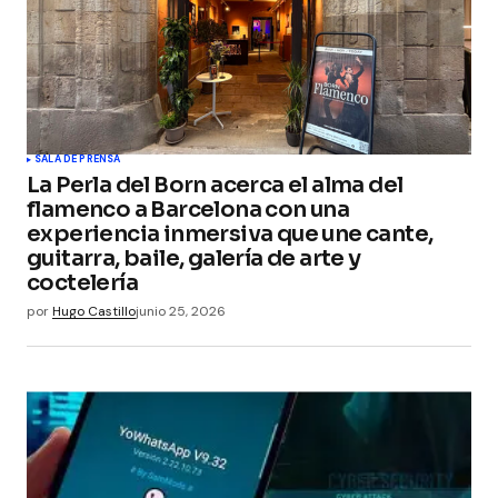
Guarda mi nombre, correo electrónico y web en
este navegador para la próxima vez que
comente.
Submit Comment
SALA DE PRENSA
La Perla del Born acerca el alma del
flamenco a Barcelona con una
experiencia inmersiva que une cante,
guitarra, baile, galería de arte y
coctelería
por
Hugo Castillo
junio 25, 2026