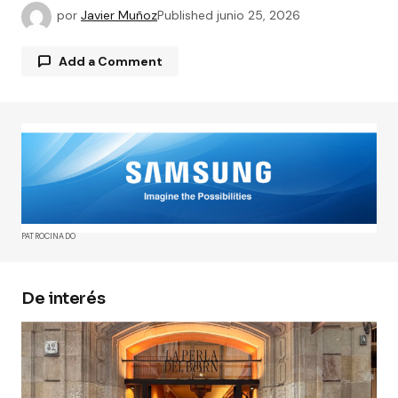
por
Javier Muñoz
Published
junio 25, 2026
Add a Comment
Tu dirección de correo electrónico no será
publicada.
Los campos obligatorios están
marcados con
*
Comment
*
PATROCINADO
De interés
Your Name
*
Your E-mail
*