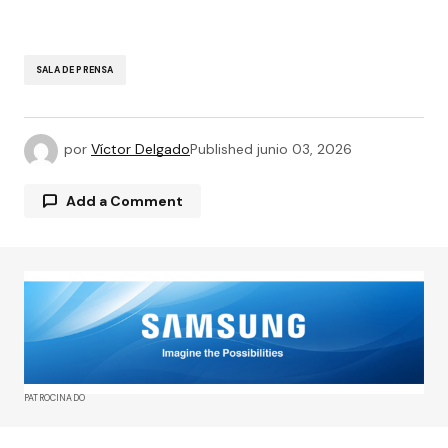
SALA DE PRENSA
por
Víctor Delgado
Published
junio 03, 2026
Add a Comment
Tu dirección de correo electrónico no será
publicada.
Los campos obligatorios están
marcados con
*
Comment
*
PATROCINADO