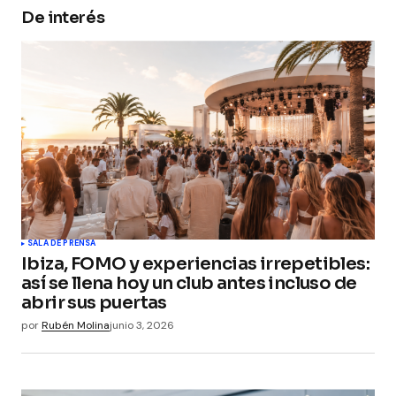
De interés
Your Name
*
Your E-mail
*
Guarda mi nombre, correo electrónico y web en
este navegador para la próxima vez que
comente.
Submit Comment
SALA DE PRENSA
Ibiza, FOMO y experiencias irrepetibles:
así se llena hoy un club antes incluso de
abrir sus puertas
por
Rubén Molina
junio 3, 2026