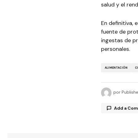
salud y el rend
En definitiva,
fuente de prot
ingestas de pr
personales.
ALIMENTACIÓN
C
por
Publish
Add a Co
Tu direcció