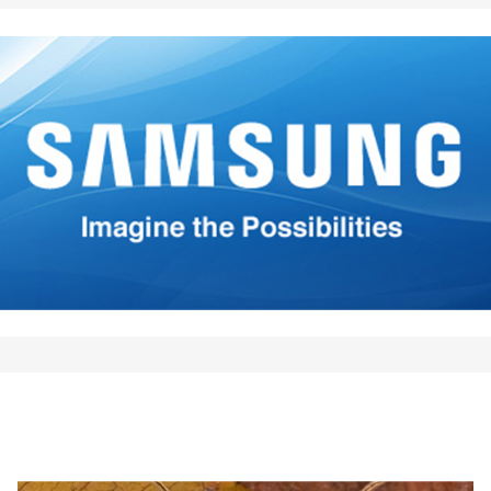
ados con
*
*
*
Your E-mail
*
mi nombre, correo electrónico
 este navegador para la
 vez que comente.
Comment