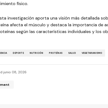
imiento físico.
 esta investigación aporta una visión más detallada so
eína afecta el músculo y destaca la importancia de a
oteínas según las características individuales y los ob
IENCIA
DEPORTE
NUTRICIÓN
PROTEÍNAS
SALUD
VEGETARIANISMO
ed
junio 08, 2026
mment
n de correo electrónico no será publicada.
Los campos obliga