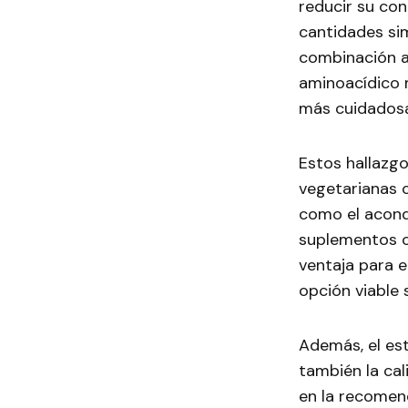
reducir su con
cantidades sim
combinación a
aminoacídico m
más cuidadosa
Estos hallazgo
vegetarianas 
como el acondi
suplementos o
ventaja para e
opción viable
Además, el est
también la cali
en la recomen