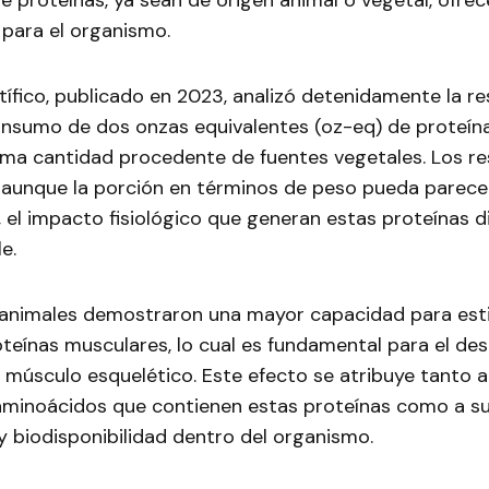
e proteínas, ya sean de origen animal o vegetal, ofre
o para el organismo.
ntífico, publicado en 2023, analizó detenidamente la r
onsumo de dos onzas equivalentes (oz-eq) de proteín
isma cantidad procedente de fuentes vegetales. Los r
, aunque la porción en términos de peso pueda parece
, el impacto fisiológico que generan estas proteínas di
e.
 animales demostraron una mayor capacidad para esti
oteínas musculares, lo cual es fundamental para el des
 músculo esquelético. Este efecto se atribuye tanto al
minoácidos que contienen estas proteínas como a su
 y biodisponibilidad dentro del organismo.