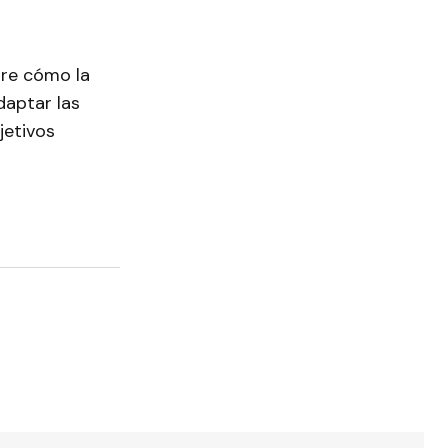
bre cómo la
daptar las
jetivos
torios