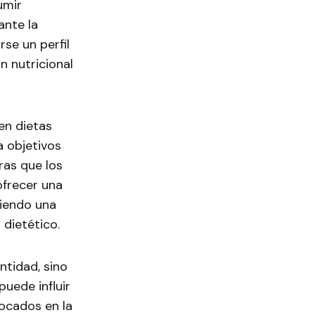
umir
ante la
se un perfil
n nutricional
en dietas
a objetivos
ras que los
ofrecer una
siendo una
dietético.
ntidad, sino
puede influir
ocados en la