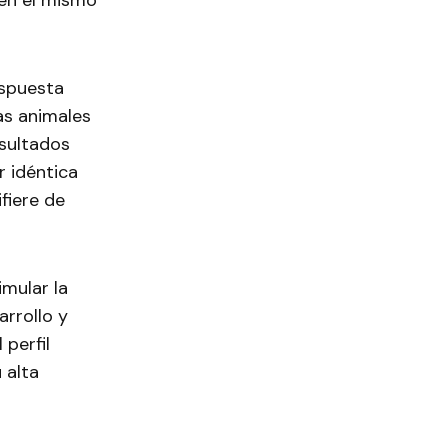
cen el mismo
espuesta
as animales
esultados
r idéntica
fiere de
mular la
arrollo y
 perfil
 alta