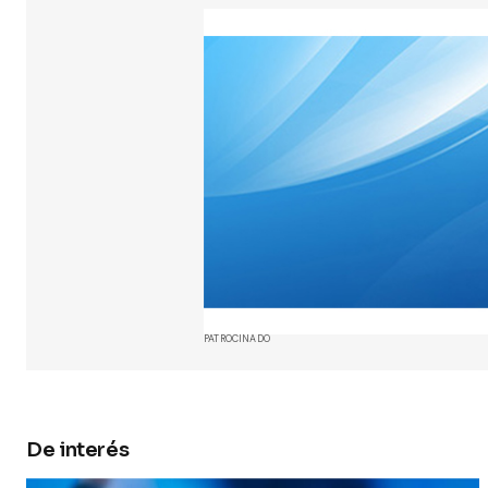
están marc
Comment
Your Name
Guarda 
y web en
próxima
PATROCINADO
Submit 
De interés