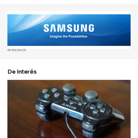
Tu dirección de correo electrónico no será
publicada.
Los campos obligatorios están
marcados con
*
Comment
*
PATROCINADO
De interés
Your Name
*
Your E-mail
*
Guarda mi nombre, correo electrónico y web en
este navegador para la próxima vez que
comente.