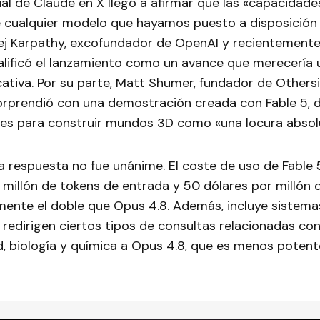
ial de Claude en X llegó a afirmar que las «capacidade
e cualquier modelo que hayamos puesto a disposición 
j Karpathy, excofundador de OpenAI y recientement
alificó el lanzamiento como un avance que merecería 
icativa. Por su parte, Matt Shumer, fundador de Others
orprendió con una demostración creada con Fable 5, 
es para construir mundos 3D como «una locura absol
a respuesta no fue unánime. El coste de uso de Fable 
 millón de tokens de entrada y 50 dólares por millón 
amente el doble que Opus 4.8. Además, incluye sistema
redirigen ciertos tipos de consultas relacionadas co
, biología y química a Opus 4.8, que es menos potent