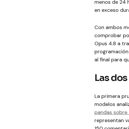
menos de 24 h
en exceso dur
Con ambos mod
comprobar por
Opus 4.8 a tr
programación 
al final para 
Las dos
La primera pr
modelos anali
pandas sobre 
representan va
150 comentario