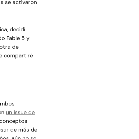
s se activaron
ca, decidí
o Fable 5 y
otra de
e compartiré
 ambos
 en
un issue de
s conceptos
pesar de más de
años, aún no se