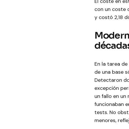
El coste en e
con un coste 
y costó 2,18 d
Moderni
décadas
En la tarea d
de una base s
Detectaron do
excepción per
un fallo en un
funcionaban en
tests. No obs
menores, refle