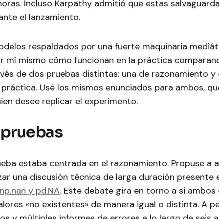
oras. Incluso Karpathy admitió que estas salvaguarda
ante el lanzamiento.
elos respaldados por una fuerte maquinaria mediáti
 mí mismo cómo funcionan en la práctica comparand
avés de dos pruebas distintas: una de razonamiento y 
práctica. Usé los mismos enunciados para ambos, qu
quien desee replicar el experimento.
 pruebas
ueba estaba centrada en el razonamiento. Propuse a
zar una discusión técnica de larga duración presente
np.nan y pd.NA
. Este debate gira en torno a si ambo
lores «no existentes» de manera igual o distinta. A 
s y múltiples informes de errores a lo largo de seis 