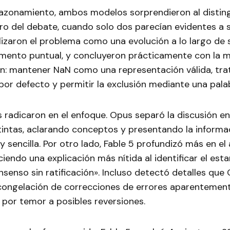
razonamiento, ambos modelos sorprendieron al disting
o del debate, cuando solo dos parecían evidentes a s
izaron el problema como una evolución a lo largo de s
mento puntual, y concluyeron prácticamente con la 
: mantener NaN como una representación válida, tra
 por defecto y permitir la exclusión mediante una pala
s radicaron en el enfoque. Opus separó la discusión e
tintas, aclarando conceptos y presentando la informa
y sencilla. Por otro lado, Fable 5 profundizó más en el 
eciendo una explicación más nítida al identificar el es
senso sin ratificación». Incluso detectó detalles que
 congelación de correcciones de errores aparentemen
por temor a posibles reversiones.