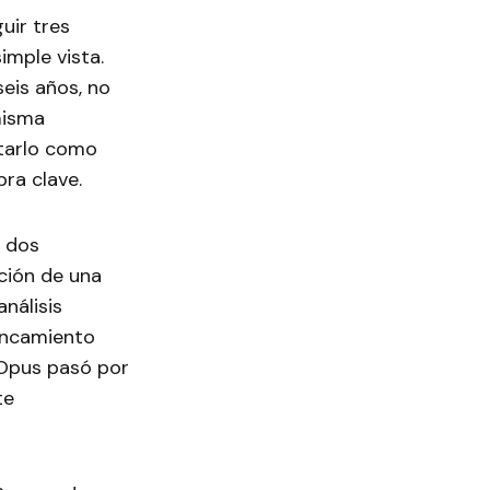
uir tres
imple vista.
eis años, no
misma
tarlo como
bra clave.
n dos
ción de una
análisis
tancamiento
 Opus pasó por
te