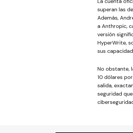
La cuenta ofic
superan las d
Además, Andre
a Anthropic, c
versión signif
HyperWrite, s
sus capacidad
No obstante, l
10 dólares por
salida, exact
seguridad que 
ciberseguridad