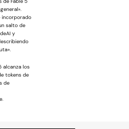
s de Fable 5
general».
e incorporado
un salto de
ideAI y
describiendo
uta».
5 alcanza los
de tokens de
s de
n
e.