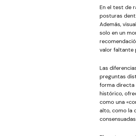
En el test de 
posturas dentr
Además, visual
solo en un mo
recomendación
valor faltante
Las diferencia
preguntas dis
forma directa 
histórico, ofr
como una «con
alto, como la
consensuadas 