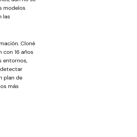
os modelos
 las
amación. Cloné
on con 16 años
s entornos,
 detectar
n plan de
ios más