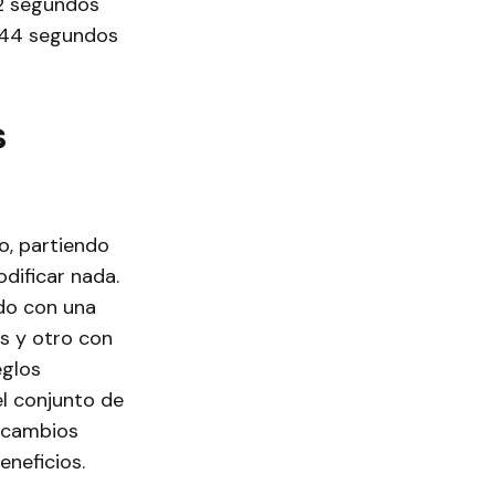
22 segundos
y 44 segundos
s
, partiendo
dificar nada.
do con una
s y otro con
eglos
el conjunto de
s cambios
eneficios.