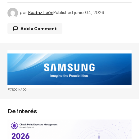
por
Beatriz León
Published
junio 04, 2026
Add a Comment
Tu dirección de correo electrónico no será
publicada.
Los campos obligatorios están
marcados con
*
Comment
*
PATROCINADO
De interés
Your Name
*