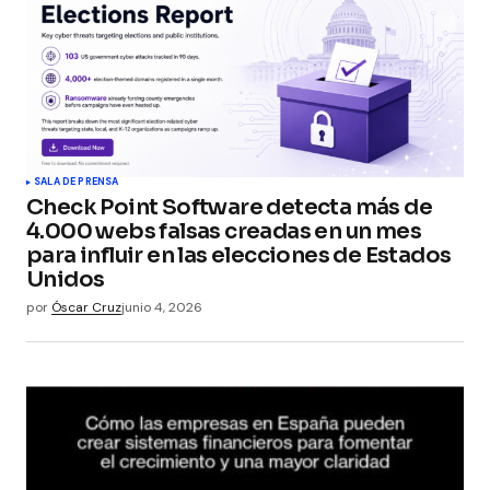
Your E-mail
*
Guarda mi nombre, correo electrónico y web en
este navegador para la próxima vez que
comente.
Submit Comment
SALA DE PRENSA
Check Point Software detecta más de
4.000 webs falsas creadas en un mes
para influir en las elecciones de Estados
Unidos
por
Óscar Cruz
junio 4, 2026