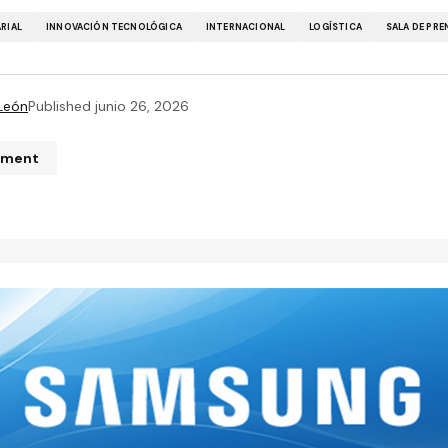
RIAL
INNOVACIÓN TECNOLÓGICA
INTERNACIONAL
LOGÍSTICA
SALA DE PRE
 León
Published
junio 26, 2026
mment
n de correo electrónico no será publicada.
Los campos obliga
ados con
*
*