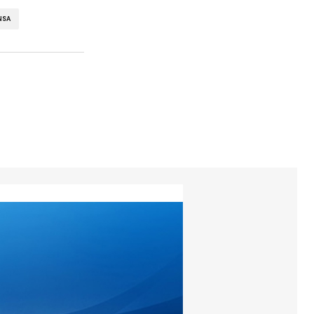
NSA
torios