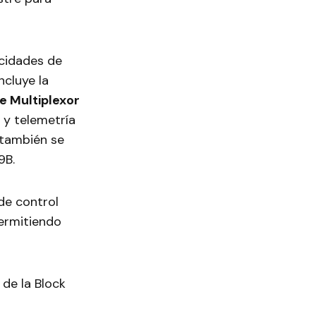
acidades de
ncluye la
e Multiplexor
 y telemetría
también se
9B.
de control
ermitiendo
de la Block