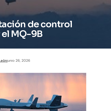
tación de control
r el MQ-9B
 León
junio 26, 2026