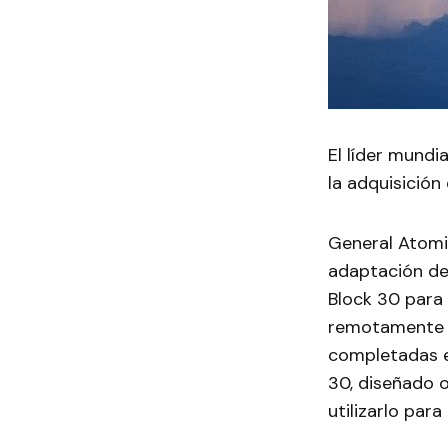
El líder mundi
la adquisició
General Atomic
adaptación de
Block 30 para
remotamente 
completadas es
30, diseñado 
utilizarlo par