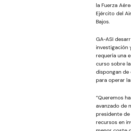
la Fuerza Aére
Ejército del A
Bajos.
GA-ASI desarr
investigación 
requería una e
curso sobre la
dispongan de 
para operar l
“Queremos hac
avanzado de nu
presidente de
recursos en in
menor coste d