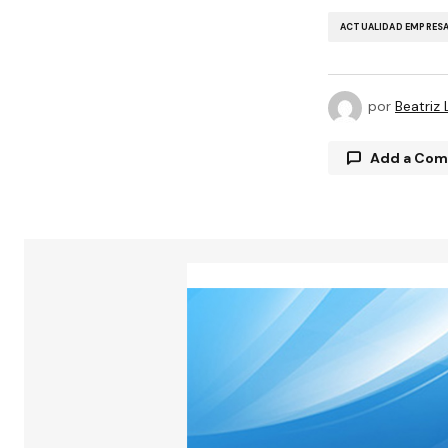
ACTUALIDAD EMPRESA
por
Beatriz
Add a Co
Tu direcció
están marc
Comment