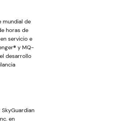
e mundial de
de horas de
en servicio e
venger® y MQ-
l desarrollo
lancia
 y SkyGuardian
nc. en