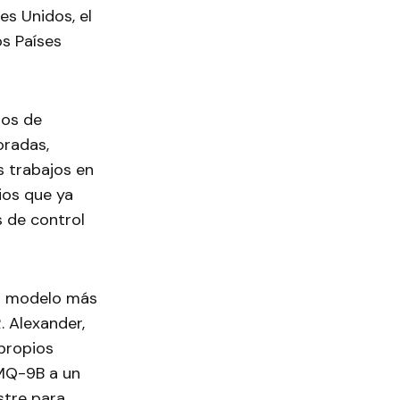
es Unidos, el
os Países
nos de
oradas,
s trabajos en
ios que ya
 de control
el modelo más
. Alexander,
propios
 MQ-9B a un
stre para