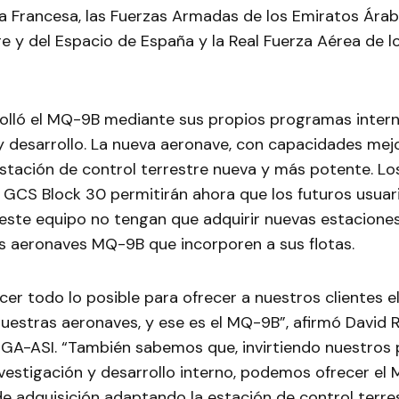
a Francesa, las Fuerzas Armadas de los Emiratos Árab
ire y del Espacio de España y la Real Fuerza Aérea de l
olló el MQ-9B mediante sus propios programas inter
y desarrollo. La nueva aeronave, con capacidades mej
stación de control terrestre nueva y más potente. Lo
 GCS Block 30 permitirán ahora que los futuros usuar
este equipo no tengan que adquirir nuevas estaciones
as aeronaves MQ-9B que incorporen a sus flotas.
er todo lo posible para ofrecer a nuestros clientes 
estras aeronaves, y ese es el MQ-9B”, afirmó David R
 GA-ASI. “También sabemos que, invirtiendo nuestros 
vestigación y desarrollo interno, podemos ofrecer el
e adquisición adaptando la estación de control terre