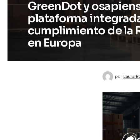
GreenDot y osapiens
plataforma integrada
cumplimiento de la 
en Europa
por
Laura R