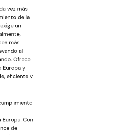
ada vez más
miento de la
 exige un
almente,
 sea más
evando al
mando. Ofrece
da Europa y
, eficiente y
 cumplimiento
a Europa. Con
ance de