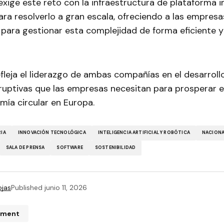
xige este reto con la infraestructura de plataforma 
ara resolverlo a gran escala, ofreciendo a las empresa
 para gestionar esta complejidad de forma eficiente 
efleja el liderazgo de ambas compañías en el desarrol
sruptivas que las empresas necesitan para prosperar e
mía circular en Europa.
RIA
INNOVACIÓN TECNOLÓGICA
INTELIGENCIA ARTIFICIAL Y ROBÓTICA
NACION
SALA DE PRENSA
SOFTWARE
SOSTENIBILIDAD
ojas
Published
junio 11, 2026
mment