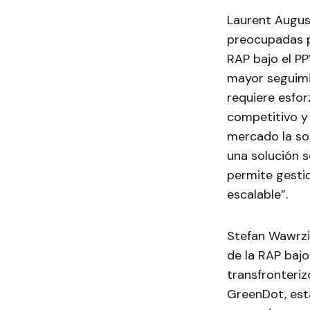
Laurent Augus
preocupadas po
RAP bajo el PP
mayor seguimi
requiere esfo
competitivo y
mercado la sol
una solución s
permite gesti
escalable”.
Stefan Wawrzi
de la RAP bajo
transfronteri
GreenDot, est