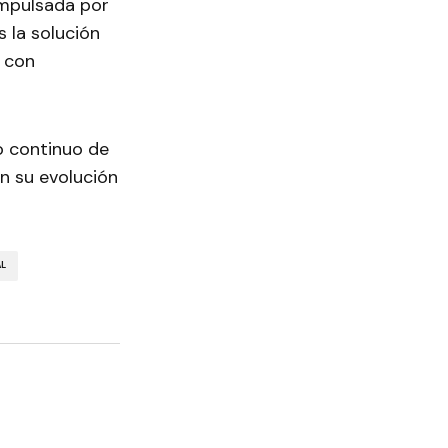
impulsada por
s la solución
y con
lo continuo de
n su evolución
AL