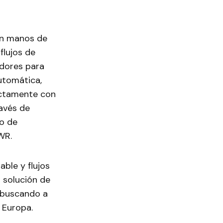
 en manos de
flujos de
edores para
utomática,
ectamente con
avés de
ro de
WR.
able y flujos
 solución de
 buscando a
 Europa.