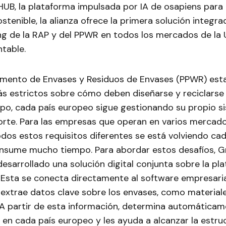
HUB, la plataforma impulsada por IA de osapiens para
stenible, la alianza ofrece la primera solución integr
ng de la RAP y del PPWR en todos los mercados de la U
ntable.
amento de Envases y Residuos de Envases (PPWR) est
s estrictos sobre cómo deben diseñarse y reciclarse 
po, cada país europeo sigue gestionando su propio s
porte. Para las empresas que operan en varios mercad
odos estos requisitos diferentes se está volviendo ca
nsume mucho tiempo. Para abordar estos desafíos, G
esarrollado una solución digital conjunta sobre la pl
 Esta se conecta directamente al software empresaria
 extrae datos clave sobre los envases, como materiale
. A partir de esta información, determina automáticam
n cada país europeo y les ayuda a alcanzar la estruct