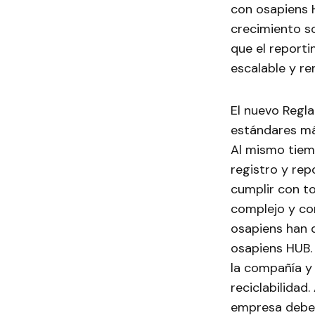
con osapiens 
crecimiento so
que el reporti
escalable y re
El nuevo Regl
estándares má
Al mismo tiem
registro y re
cumplir con t
complejo y co
osapiens han d
osapiens HUB.
la compañía y
reciclabilidad
empresa debe e