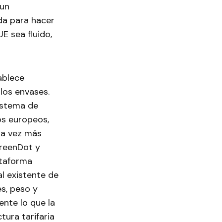
 un
ada para hacer
E sea fluido,
ablece
los envases.
istema de
os europeos,
da vez más
reenDot y
ataforma
l existente de
s, peso y
ente lo que la
ura tarifaria