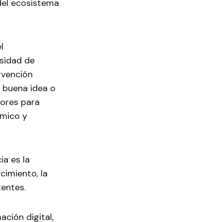
del ecosistema
l
sidad de
rvención
 buena idea o
sores para
ámico y
ia es la
cimiento, la
tentes.
ción digital,