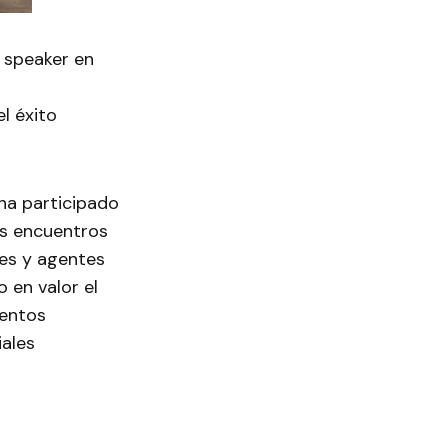
 speaker en
l éxito
ha participado
os encuentros
nes y agentes
 en valor el
mentos
iales