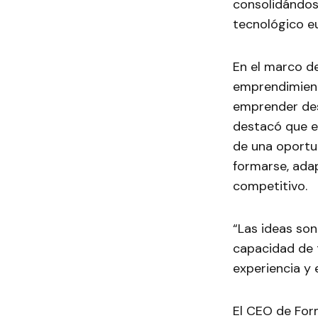
consolidándos
tecnológico e
En el marco d
emprendimient
emprender des
destacó que e
de una oportu
formarse, ada
competitivo.
“Las ideas son
capacidad de 
experiencia y 
El CEO de Form