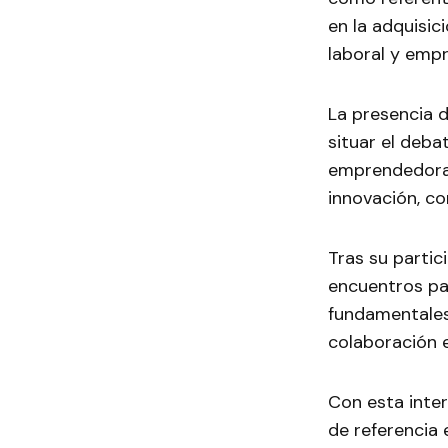
en la adquisic
laboral y empr
La presencia 
situar el deba
emprendedora,
innovación, c
Tras su partic
encuentros par
fundamentales
colaboración e
Con esta inte
de referencia 