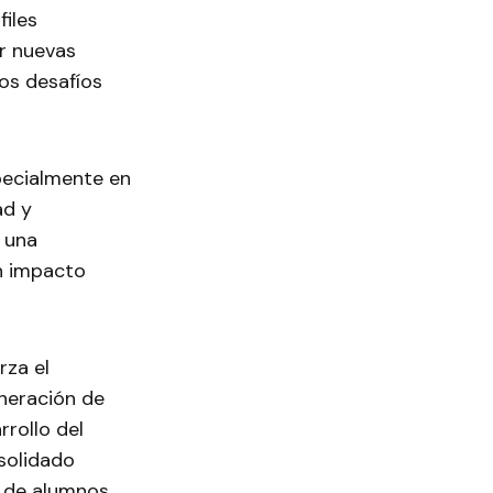
files
ir nuevas
os desafíos
pecialmente en
ad y
 una
n impacto
rza el
neración de
rrollo del
nsolidado
 de alumnos