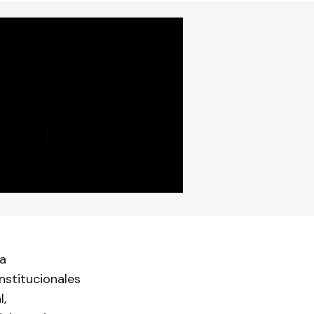
 a
nstitucionales
l,