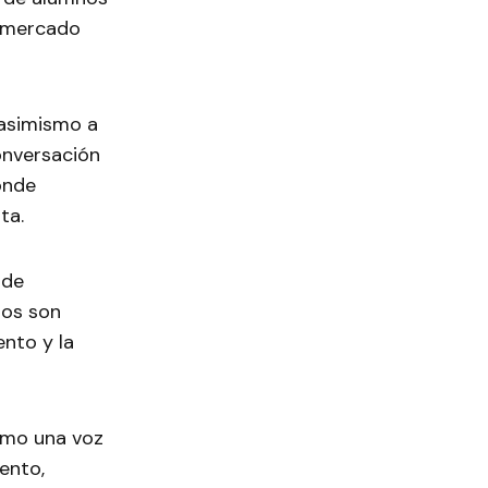
l mercado
asimismo a
conversación
onde
ta.
 de
ios son
nto y la
omo una voz
ento,