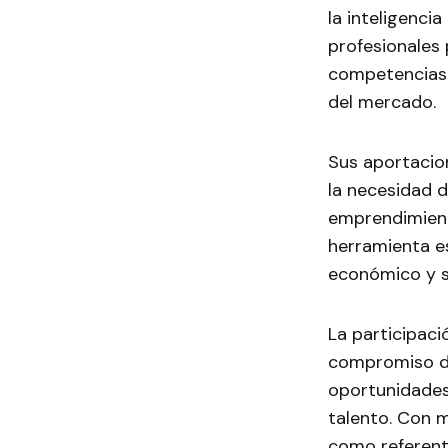
la inteligenci
profesionales 
competencias 
del mercado.
Sus aportacio
la necesidad d
emprendimient
herramienta e
económico y s
La participaci
compromiso de
oportunidades 
talento. Con m
como referent