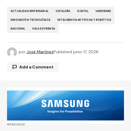
ACTUALIDAD EMPRESARIAL
CATALUÑA
DIGITAL
HARDWARE
INNOVACIÓN TECNOLÓGICA
INTELIGENCIA ARTIFICIAL Y ROBÓTICA
NACIONAL
SALA DE PRENSA
por
José Martínez
Published
junio 17, 2026
Add a Comment
Tu dirección de correo electrónico no será
publicada.
Los campos obligatorios están
marcados con
*
Comment
*
PATROCINADO