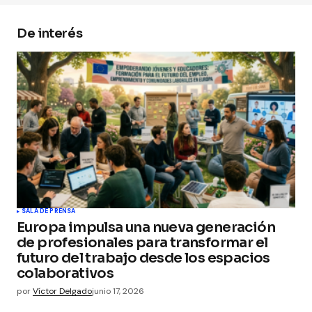
De interés
Your Name
*
Your E-mail
*
Guarda mi nombre, correo electrónico y web en
este navegador para la próxima vez que
comente.
Submit Comment
SALA DE PRENSA
Europa impulsa una nueva generación
de profesionales para transformar el
futuro del trabajo desde los espacios
colaborativos
por
Víctor Delgado
junio 17, 2026