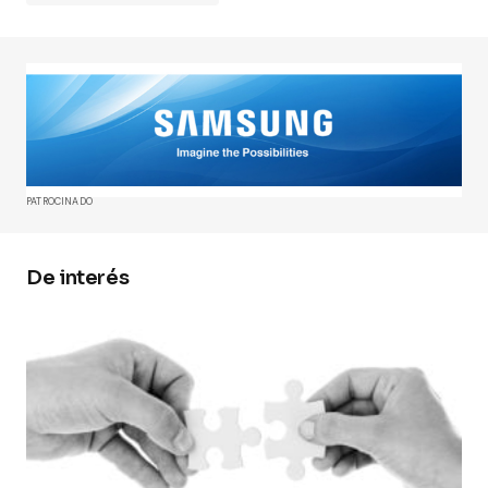
Tu dirección de correo electrónico no será
publicada.
Los campos obligatorios están
marcados con
*
Comment
*
PATROCINADO
De interés
Your Name
*
Your E-mail
*
Guarda mi nombre, correo electrónico y web en
este navegador para la próxima vez que
comente.