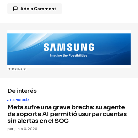
Add a Comment
Tu dirección de correo electrónico no será
publicada.
Los campos obligatorios están
marcados con
*
Comment
*
PATROCINADO
De interés
TECNOLOGÍA
Your Name
*
Meta sufre una grave brecha: su agente
de soporte AI permitió usurpar cuentas
sin alertas en el SOC
Your E-mail
*
por
junio 6, 2026