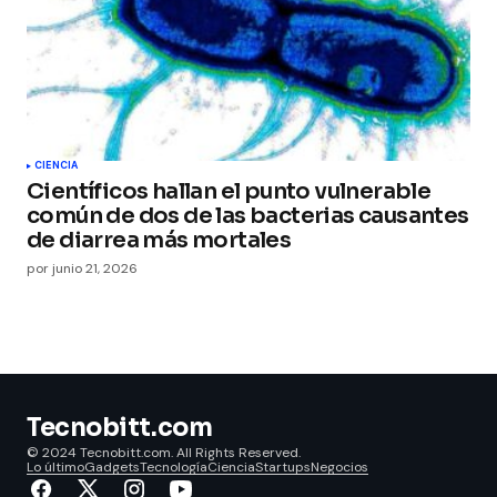
CIENCIA
Científicos hallan el punto vulnerable
común de dos de las bacterias causantes
de diarrea más mortales
por
junio 21, 2026
Tecnobitt.com
© 2024 Tecnobitt.com. All Rights Reserved.
Lo último
Gadgets
Tecnología
Ciencia
Startups
Negocios