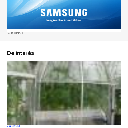
Tu dirección de correo electrónico no será
publicada.
Los campos obligatorios están
marcados con
*
Comment
*
PATROCINADO
De interés
Your Name
*
Your E-mail
*
Guarda mi nombre, correo electrónico y web en
este navegador para la próxima vez que
comente.
Submit Comment
CIENCIA