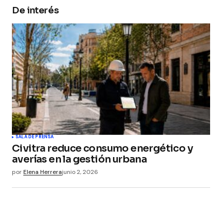
De interés
Your Name
*
Your E-mail
*
Guarda mi nombre, correo electrónico y web en
este navegador para la próxima vez que
comente.
Submit Comment
SALA DE PRENSA
Civitra reduce consumo energético y
averías en la gestión urbana
por
Elena Herrera
junio 2, 2026