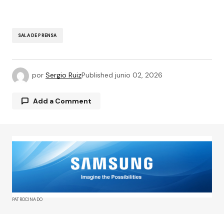
SALA DE PRENSA
por
Sergio Ruiz
Published
junio 02, 2026
Add a Comment
Tu dirección de correo electrónico no será
publicada.
Los campos obligatorios están
marcados con
*
Comment
*
PATROCINADO