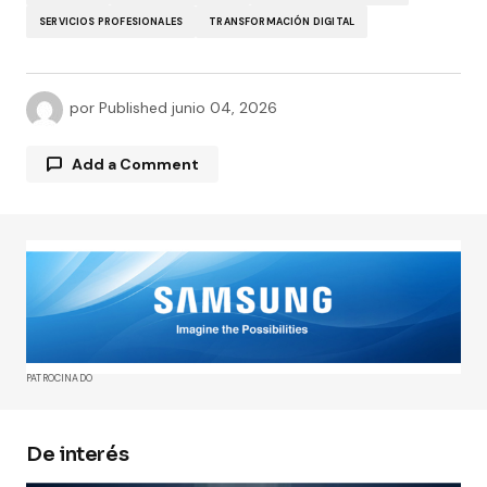
SERVICIOS PROFESIONALES
TRANSFORMACIÓN DIGITAL
por
Published
junio 04, 2026
Add a Comment
Tu dirección de correo electrónico no será
publicada.
Los campos obligatorios están
marcados con
*
Comment
*
PATROCINADO
De interés