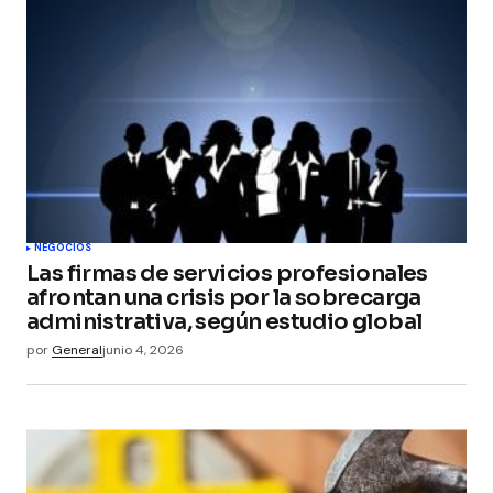
Your Name
*
Your E-mail
*
Guarda mi nombre, correo electrónico y web en
este navegador para la próxima vez que
comente.
Submit Comment
NEGOCIOS
Las firmas de servicios profesionales
afrontan una crisis por la sobrecarga
administrativa, según estudio global
por
General
junio 4, 2026