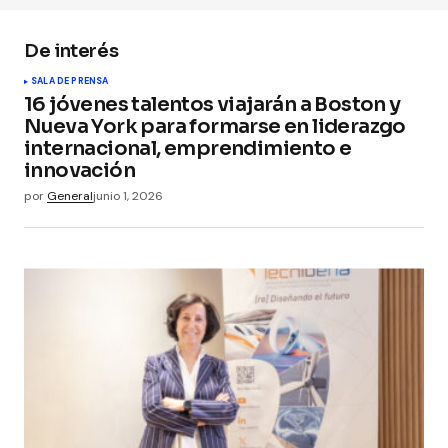
De interés
SALA DE PRENSA
Your Name
*
16 jóvenes talentos viajarán a Boston y
Nueva York para formarse en liderazgo
internacional, emprendimiento e
Your E-mail
*
innovación
por
General
junio 1, 2026
Guarda mi nombre, correo electrónico y web en
este navegador para la próxima vez que
comente.
Submit Comment