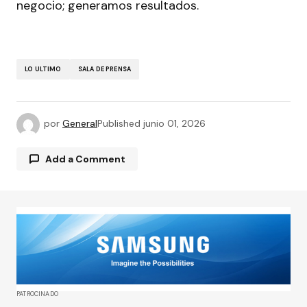
negocio; generamos resultados.
LO ULTIMO
SALA DE PRENSA
por
General
Published
junio 01, 2026
Add a Comment
Tu dirección de correo electrónico no será
publicada.
Los campos obligatorios están
marcados con
*
Comment
*
PATROCINADO