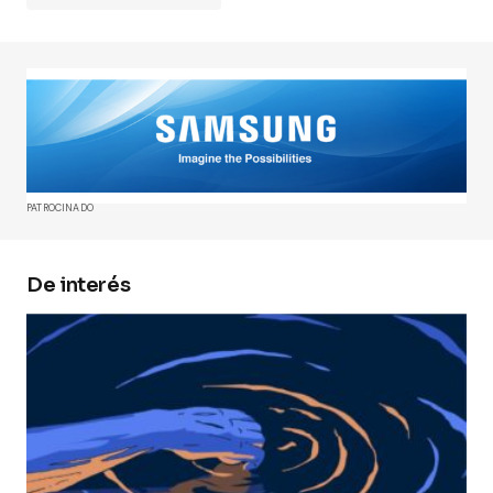
Tu dirección de correo electrónico no será
publicada.
Los campos obligatorios están
marcados con
*
Comment
*
PATROCINADO
De interés
Your Name
*
Your E-mail
*
Guarda mi nombre, correo electrónico y web en
este navegador para la próxima vez que
comente.