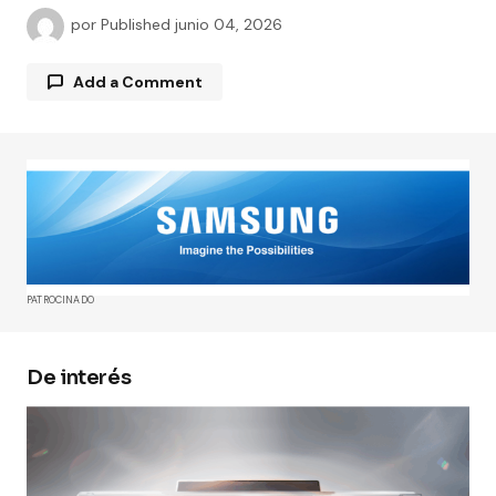
por
Published
junio 04, 2026
Add a Comment
Tu dirección de correo electrónico no será
publicada.
Los campos obligatorios están
marcados con
*
Comment
*
PATROCINADO
De interés
Your Name
*
Your E-mail
*