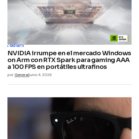
Guarda mi nombre, correo electrónico y web en
este navegador para la próxima vez que
comente.
Submit Comment
GADGETS
NVIDIA irrumpe en el mercado Windows
on Arm con RTX Spark para gaming AAA
a 100 FPS en portátiles ultrafinos
por
General
junio 4, 2026