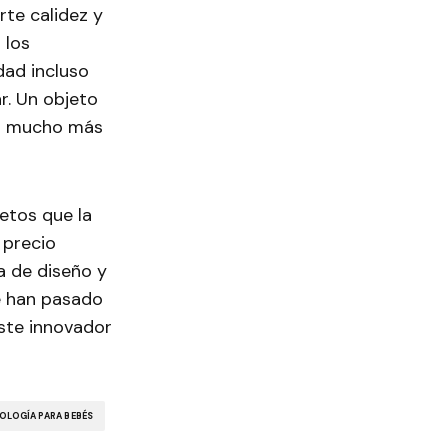
rte calidez y
 los
dad incluso
r. Un objeto
es mucho más
jetos que la
 precio
a de diseño y
e han pasado
este innovador
OLOGÍA PARA BEBÉS