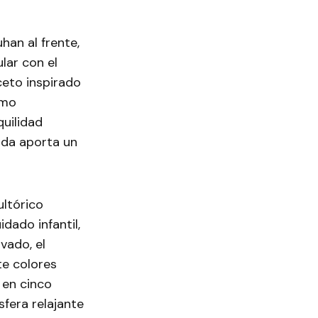
han al frente,
lar con el
ceto inspirado
smo
uilidad
ada aporta un
ltórico
dado infantil,
vado, el
te colores
s en cinco
sfera relajante