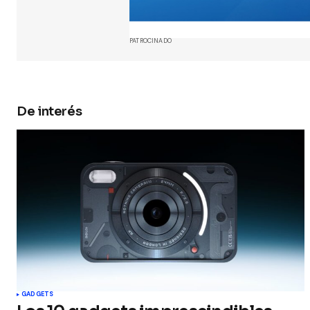
y web en
próxima
PATROCINADO
Submit 
De interés
GADGETS