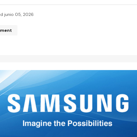
ed
junio 05, 2026
mment
n de correo electrónico no será publicada.
Los campos obliga
ados con
*
*
*
Your E-mail
*
mi nombre, correo electrónico