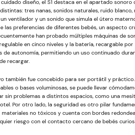
cuidado diseño, el S1 destaca en el apartado sonoro 
distintas: tres nanas, sonidos naturales, ruido blanco,
un ventilador y un sonido que simula el útero materno
e las preferencias de diferentes bebés, un aspecto cr
ecuentemente han probado múltiples máquinas de soni
regulable en cinco niveles y la batería, recargable po
s de autonomía, permitiendo un uso continuado dur
de recargar.
vo también fue concebido para ser portátil y práctico.
ables o bases voluminosas, se puede llevar cómodam
ar sin problemas a distintos espacios, como una mesi
otel. Por otro lado, la seguridad es otro pilar fundame
 materiales no tóxicos y cuenta con bordes redonde
quier riesgo con el contacto cercano de bebés curios