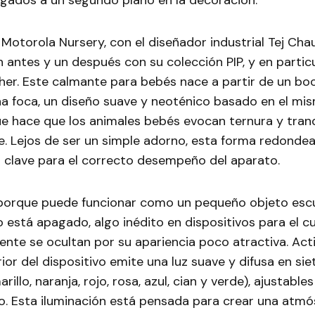
gados a un segundo plano en la decoración.
Motorola Nursery, con el diseñador industrial Tej Chau
antes y un después con su colección PIP, y en particu
her. Este calmante para bebés nace a partir de un bo
a foca, un diseño suave y neoténico basado en el mi
 hace que los animales bebés evocan ternura y tranq
e. Lejos de ser un simple adorno, esta forma redonde
l clave para el correcto desempeño del aparato.
 porque puede funcionar como un pequeño objeto escu
 está apagado, algo inédito en dispositivos para el cui
nte se ocultan por su apariencia poco atractiva. Acti
or del dispositivo emite una luz suave y difusa en sie
rillo, naranja, rojo, rosa, azul, cian y verde), ajustable
llo. Esta iluminación está pensada para crear una atmó