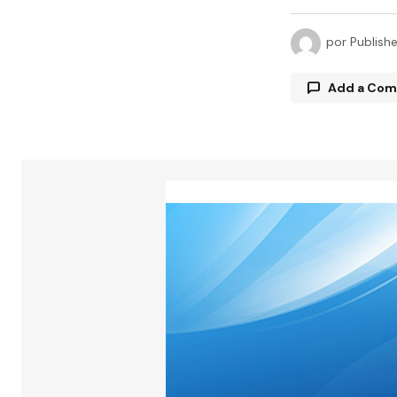
por
Publish
Add a Co
Tu direcció
están marc
Comment
Your Name
Guarda 