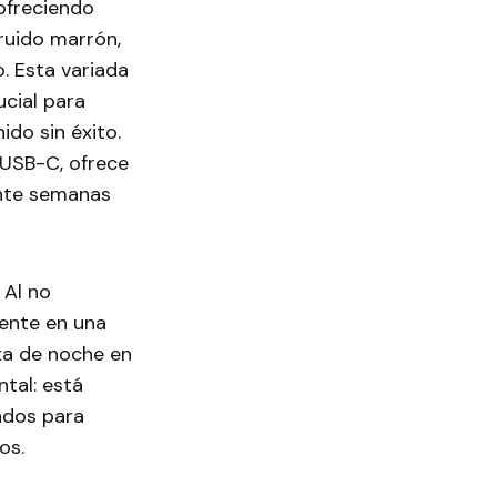
ofreciendo
 ruido marrón,
. Esta variada
ucial para
do sin éxito.
r USB-C, ofrece
ante semanas
 Al no
ente en una
ta de noche en
ntal: está
ados para
os.