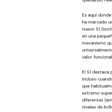
quedando rele
Es aquí donde 
ha marcado un 
nuevo S1 Soot
en una pequeñ
mecanismo que
universalment
valor funciona
El S1 destaca
incluso cuando
que habitualme
extremo superi
diferentes (ama
niveles de bri