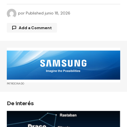
por
Published
junio 18, 2026
Add a Comment
Tu dirección de correo electrónico no será
publicada.
Los campos obligatorios están
marcados con
*
Comment
*
PATROCINADO
De interés
Your Name
*