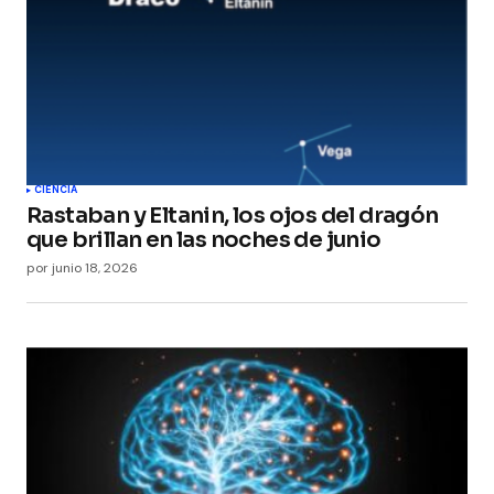
Your E-mail
*
Guarda mi nombre, correo electrónico y web en
este navegador para la próxima vez que
comente.
Submit Comment
CIENCIA
Rastaban y Eltanin, los ojos del dragón
que brillan en las noches de junio
por
junio 18, 2026