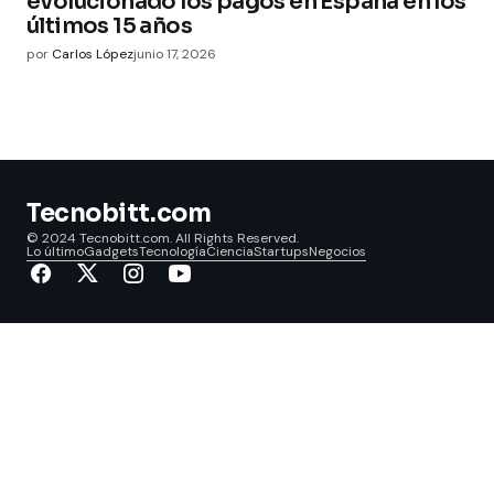
evolucionado los pagos en España en los
últimos 15 años
por
Carlos López
junio 17, 2026
Tecnobitt.com
© 2024 Tecnobitt.com. All Rights Reserved.
Lo último
Gadgets
Tecnología
Ciencia
Startups
Negocios