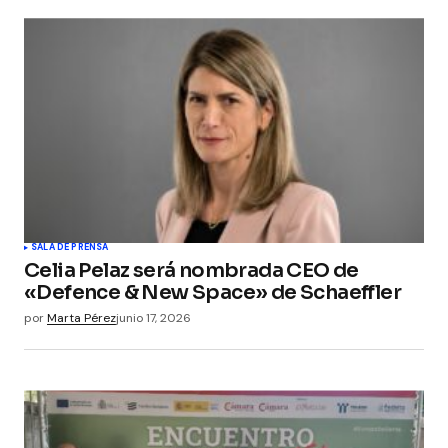
Your Name
*
Your E-mail
*
Guarda mi nombre, correo electrónico y web en
este navegador para la próxima vez que
comente.
Submit Comment
SALA DE PRENSA
Celia Pelaz será nombrada CEO de
«Defence & New Space» de Schaeffler
por
Marta Pérez
junio 17, 2026