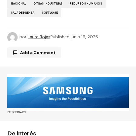
NACIONAL
OTRAS INDUSTRIAS
RECURSOS HUMANOS
SALA DE PRENSA
SOFTWARE
por
Laura Rojas
Published
junio 16, 2026
Add a Comment
Tu dirección de correo electrónico no será
publicada.
Los campos obligatorios están
marcados con
*
Comment
*
PATROCINADO
De interés