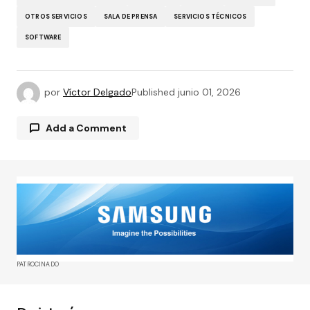
OTROS SERVICIOS
SALA DE PRENSA
SERVICIOS TÉCNICOS
SOFTWARE
por
Víctor Delgado
Published
junio 01, 2026
Add a Comment
Tu dirección de correo electrónico no será
publicada.
Los campos obligatorios están
marcados con
*
Comment
*
PATROCINADO