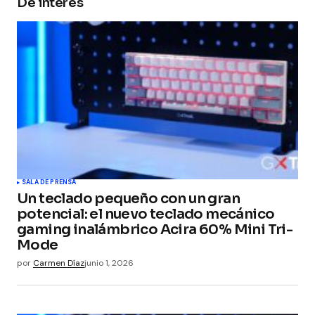
De interés
Your Name
*
Your E-mail
*
Guarda mi nombre, correo electrónico y web en
este navegador para la próxima vez que
comente.
Submit Comment
SALA DE PRENSA
Un teclado pequeño con un gran
potencial: el nuevo teclado mecánico
gaming inalámbrico Acira 60% Mini Tri-
Mode
por
Carmen Díaz
junio 1, 2026