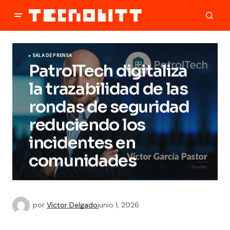
SALA DE PRENSA
PatrolTech digitaliza
la trazabilidad de las
rondas de seguridad
reduciendo los
incidentes en
comunidades
por
Víctor Delgado
junio 1, 2026