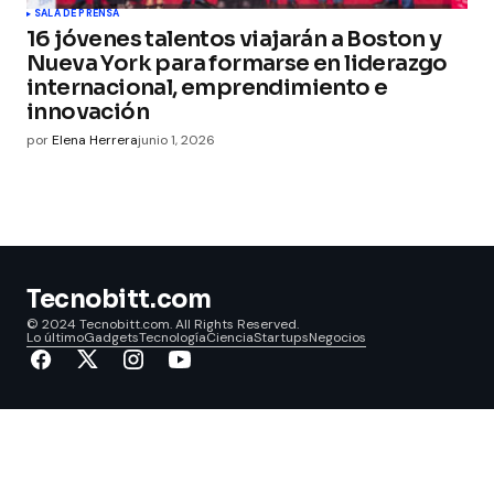
SALA DE PRENSA
16 jóvenes talentos viajarán a Boston y
Nueva York para formarse en liderazgo
internacional, emprendimiento e
innovación
por
Elena Herrera
junio 1, 2026
Tecnobitt.com
© 2024 Tecnobitt.com. All Rights Reserved.
Lo último
Gadgets
Tecnología
Ciencia
Startups
Negocios