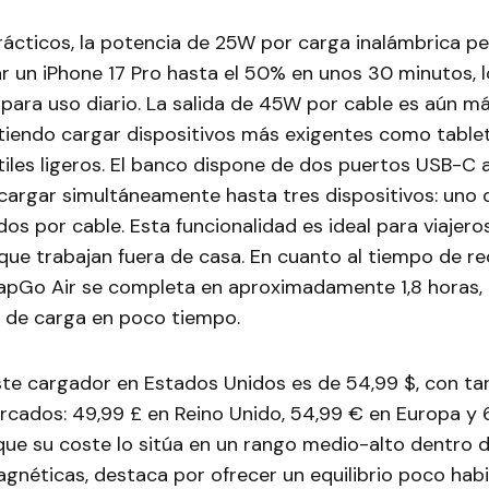
ácticos, la potencia de 25W por carga inalámbrica pe
r un iPhone 17 Pro hasta el 50% en unos 30 minutos, l
 para uso diario. La salida de 45W por cable es aún m
itiendo cargar dispositivos más exigentes como tablet
iles ligeros. El banco dispone de dos puertos USB-C a
 cargar simultáneamente hasta tres dispositivos: uno
dos por cable. Esta funcionalidad es ideal para viajero
que trabajan fuera de casa. En cuanto al tiempo de re
napGo Air se completa en aproximadamente 1,8 horas, l
o de carga en poco tiempo.
ste cargador en Estados Unidos es de 54,99 $, con tar
rcados: 49,99 £ en Reino Unido, 54,99 € en Europa y 
nque su coste lo sitúa en un rango medio-alto dentro
gnéticas, destaca por ofrecer un equilibrio poco habi