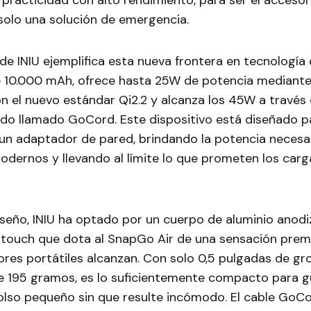
racticidad con alto rendimiento, para ser el accesori
 solo una solución de emergencia.
de INIU ejemplifica esta nueva frontera en tecnología
e 10.000 mAh, ofrece hasta 25W de potencia mediant
n el nuevo estándar Qi2.2 y alcanza los 45W a través 
do llamado GoCord. Este dispositivo está diseñado pa
un adaptador de pared, brindando la potencia necesar
odernos y llevando al límite lo que prometen los car
iseño, INIU ha optado por un cuerpo de aluminio anod
touch que dota al SnapGo Air de una sensación pre
res portátiles alcanzan. Con solo 0,5 pulgadas de gr
 195 gramos, es lo suficientemente compacto para g
bolso pequeño sin que resulte incómodo. El cable GoCo