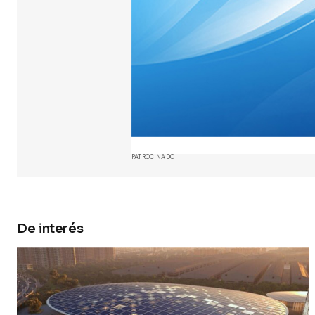
Your Name
Guarda 
y web en
próxima
PATROCINADO
Submit 
De interés