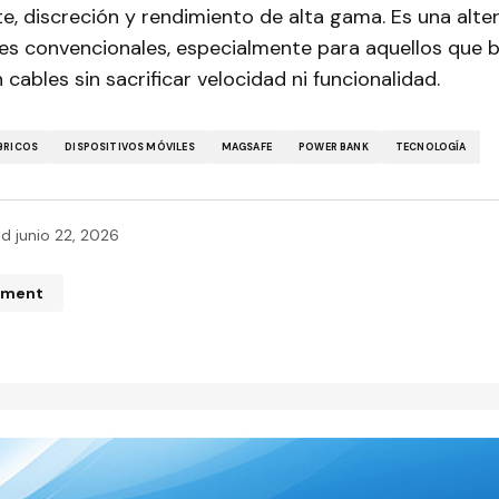
e, discreción y rendimiento de alta gama. Es una alter
es convencionales, especialmente para aquellos que 
 cables sin sacrificar velocidad ni funcionalidad.
BRICOS
DISPOSITIVOS MÓVILES
MAGSAFE
POWER BANK
TECNOLOGÍA
ed
junio 22, 2026
mment
n de correo electrónico no será publicada.
Los campos obliga
ados con
*
*