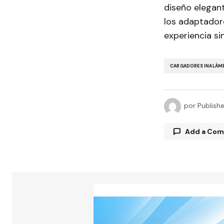
diseño elegant
los adaptador
experiencia sin
CARGADORES INALÁM
por
Publish
Add a Co
Tu direcció
están marc
Comment