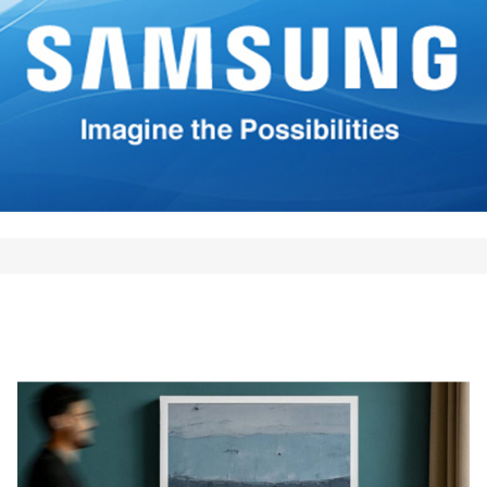
*
Your E-mail
*
mi nombre, correo electrónico
 este navegador para la
 vez que comente.
Comment