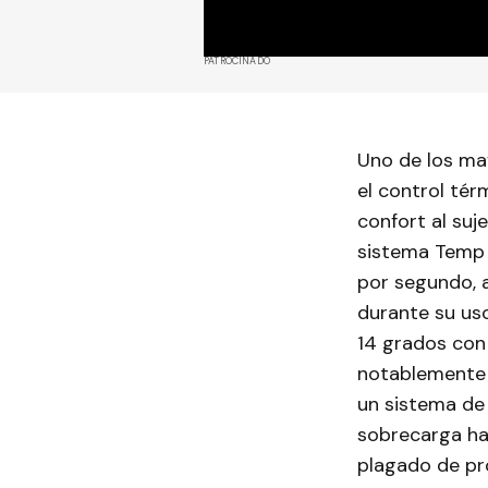
PATROCINADO
Uno de los ma
el control tér
confort al suj
sistema Temp 
por segundo, a
durante su us
14 grados con
notablemente l
un sistema de
sobrecarga ha
plagado de pr