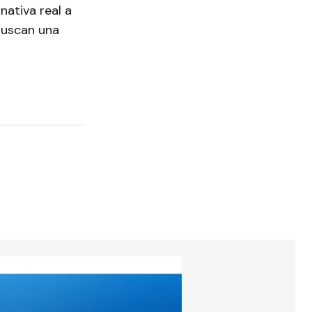
nativa real a
buscan una
torios