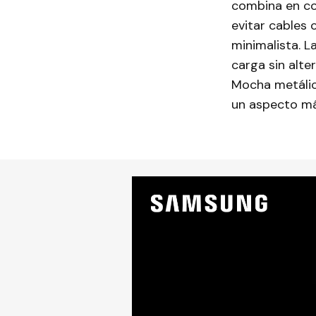
combina en co
evitar cables
minimalista. L
carga sin alte
Mocha metálic
un aspecto m