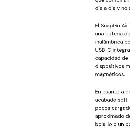
que combinan p
día a día y no
El SnapGo Air 
una batería d
inalámbrica co
USB-C integra
capacidad de 
dispositivos m
magnéticos.
En cuanto a d
acabado soft-
pocos cargado
aproximado de
bolsillo o un 