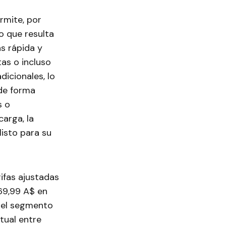
rmite, por
o que resulta
ás rápida y
as o incluso
dicionales, lo
 de forma
s o
carga, la
isto para su
ifas ajustadas
69,99 A$ en
 del segmento
tual entre