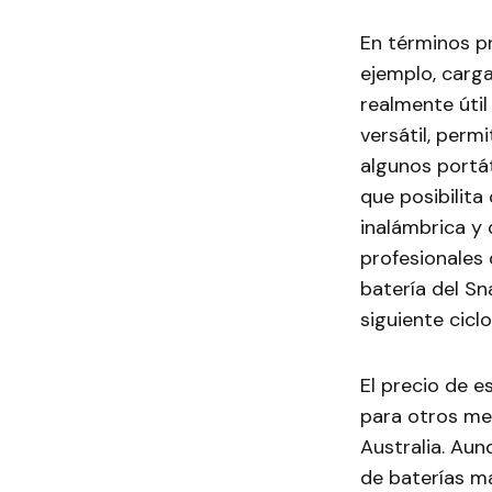
En términos pr
ejemplo, carga
realmente útil
versátil, perm
algunos portát
que posibilita
inalámbrica y 
profesionales 
batería del S
siguiente cicl
El precio de e
para otros me
Australia. Au
de baterías ma