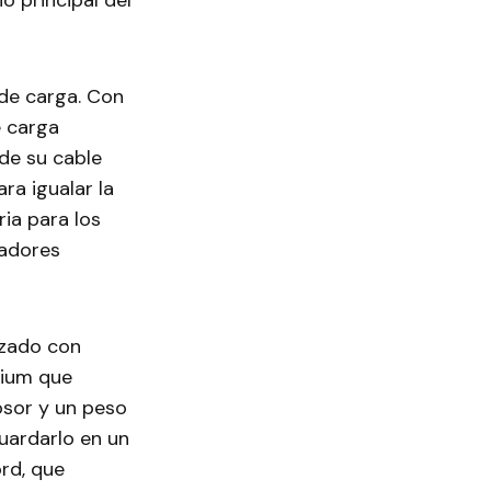
o principal del
 de carga. Con
e carga
de su cable
ra igualar la
ia para los
gadores
izado con
mium que
osor y un peso
uardarlo en un
rd, que