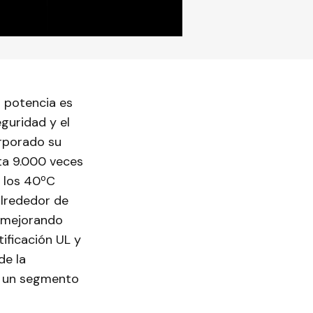
a potencia es
eguridad y el
orporado su
ta 9.000 veces
e los 40ºC
alrededor de
, mejorando
ificación UL y
de la
en un segmento