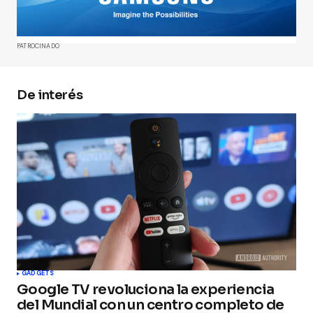
Comment
*
PATROCINADO
De interés
Your Name
*
Your E-mail
*
Guarda mi nombre, correo electrónico y web en
este navegador para la próxima vez que
comente.
Submit Comment
GADGETS
Google TV revoluciona la experiencia
del Mundial con un centro completo de