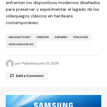
enfrentan los dispositivos modernos diseñados
para preservar y experimentar el legado de los
videojuegos clásicos en hardware
contemporáneo.
ANALOGUE POCKET
EVERDRIVE
HARDWARE
TECNOLOGÍA
VIDEOJUEGOS RETRO
por
Published
junio 13, 2026
Add a Comment
Tu dirección de correo electrónico no será
publicada.
Los campos obligatorios están
marcados con
*