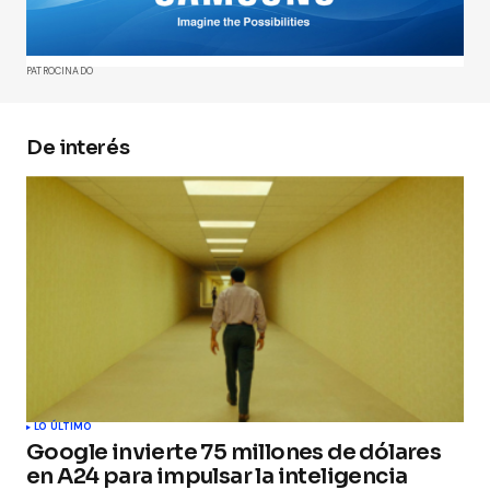
Comment
*
PATROCINADO
De interés
Your Name
*
Your E-mail
*
Guarda mi nombre, correo electrónico y web en
este navegador para la próxima vez que
comente.
Submit Comment
LO ÚLTIMO
Google invierte 75 millones de dólares
en A24 para impulsar la inteligencia