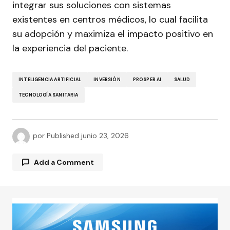
integrar sus soluciones con sistemas
existentes en centros médicos, lo cual facilita
su adopción y maximiza el impacto positivo en
la experiencia del paciente.
INTELIGENCIA ARTIFICIAL
INVERSIÓN
PROSPER AI
SALUD
TECNOLOGÍA SANITARIA
por
Published
junio 23, 2026
Add a Comment
Tu dirección de correo electrónico no será
publicada.
Los campos obligatorios están
marcados con
*