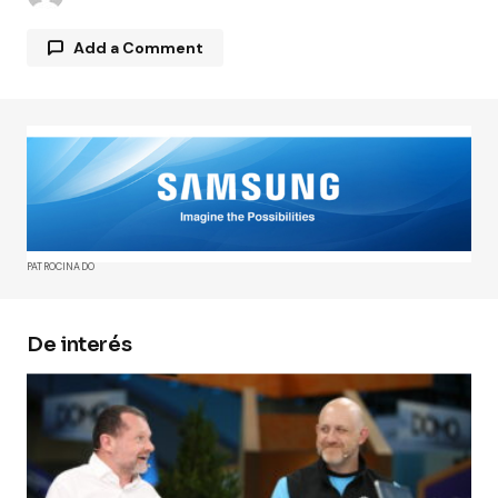
Add a Comment
Tu dirección de correo electrónico no será
publicada.
Los campos obligatorios están
marcados con
*
Comment
*
PATROCINADO
De interés
Your Name
*
Your E-mail
*