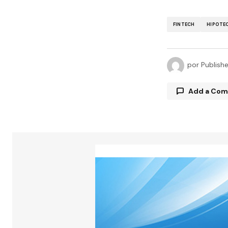
FINTECH
HIPOTE
por
Publish
Add a Co
Tu direcció
están marc
Comment