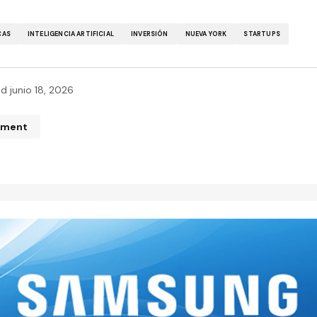
CAS
INTELIGENCIA ARTIFICIAL
INVERSIÓN
NUEVA YORK
STARTUPS
ed
junio 18, 2026
mment
n de correo electrónico no será publicada.
Los campos obliga
ados con
*
*