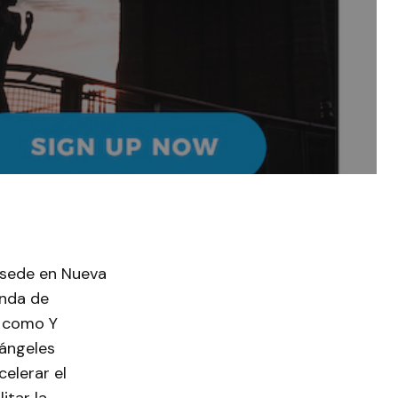
 sede en Nueva
onda de
s como Y
 ángeles
elerar el