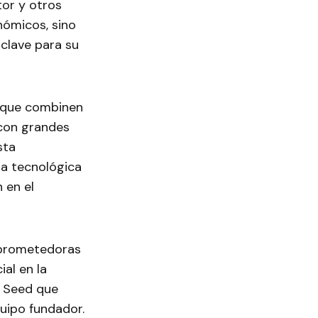
or y otros
nómicos, sino
clave para su
s que combinen
 con grandes
sta
ra tecnológica
 en el
s prometedoras
ial en la
a Seed que
uipo fundador.