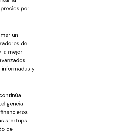
itar la
 precios por
rmar un
pradores de
 la mejor
 avanzados
s informadas y
 continúa
teligencia
 financieros
as startups
do de