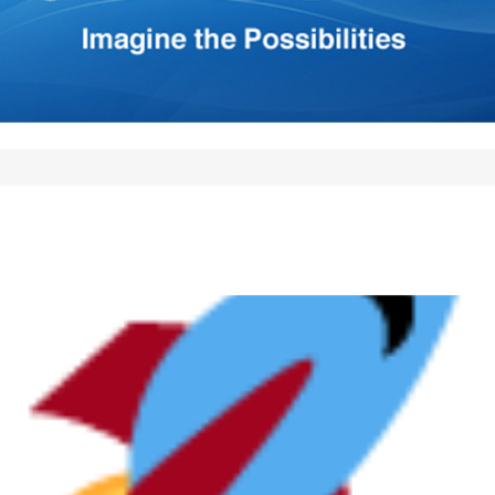
*
Your E-mail
*
mi nombre, correo electrónico
 este navegador para la
 vez que comente.
Comment