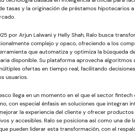
u tecnología basada en inteligencia artificial para facil
e tasas y la originación de préstamos hipotecarios a
rcado.
25 por Arjun Lalwani y Helly Shah, Ralo busca transfo
cionalmente complejo y opaco, ofreciendo a los com
herramienta que automatiza y optimiza la búsqueda de
caria disponible. Su plataforma aprovecha algoritmos
múltiples ofertas en tiempo real, facilitando decisione
os usuarios.
resco llega en un momento en el que el sector fintech
o, con especial énfasis en soluciones que integran in
a mejorar la experiencia del cliente y ofrecer productos
os y accesibles. Ralo se posiciona así como una de l
que pueden liderar esta transformación, con el respal