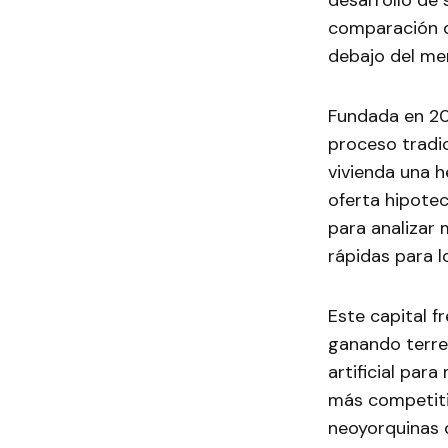
desarrollo de s
comparación d
debajo del me
Fundada en 20
proceso tradi
vivienda una 
oferta hipote
para analizar 
rápidas para l
Este capital f
ganando terren
artificial par
más competitiv
neoyorquinas 