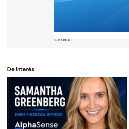
Your Name
Guarda 
y web en
próxima
PATROCINADO
Submit 
De interés