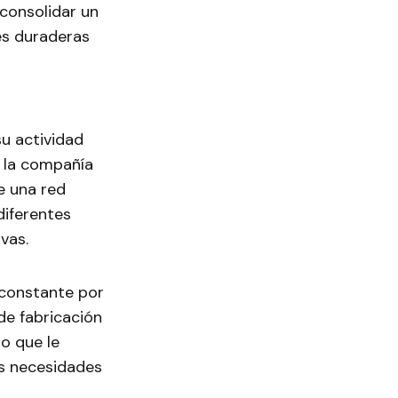
consolidar un
es duraderas
u actividad
r la compañía
e una red
diferentes
vas.
 constante por
de fabricación
lo que le
as necesidades