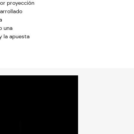
yor proyección
arrollado
a
do una
y la apuesta