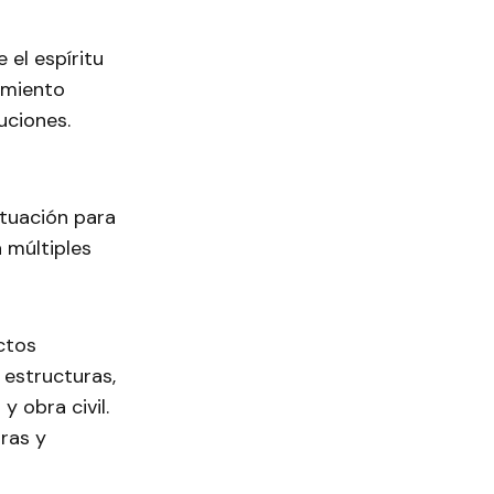
 el espíritu
imiento
uciones.
ctuación para
 múltiples
ctos
 estructuras,
y obra civil.
uras y