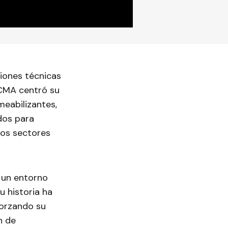
iones técnicas
ECMA centró su
meabilizantes,
dos para
tos sectores
 un entorno
u historia ha
forzando su
n de