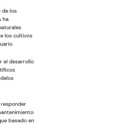
 de los
A ha
naturales
e los cultivos
uario.
 el desarrollo
íficos
odelos
A responder
 mantenimiento
oque basado en