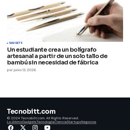
GADGETS
Un estudiante crea un bolígrafo
artesanal a partir de un solo tallo de
bambú sin necesidad de fábrica
por
junio 13, 2026
Tecnobitt.com
© 2024 Tecnobitt.com. All Rights Reserved.
Lo último
Gadgets
Tecnología
Ciencia
Startups
Negocios