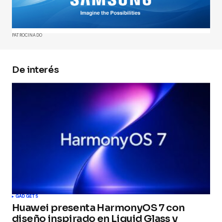
Comment
*
PATROCINADO
De interés
Your Name
*
Your E-mail
*
Guarda mi nombre, correo electrónico y web en
este navegador para la próxima vez que
comente.
Submit Comment
GADGETS
Huawei presenta HarmonyOS 7 con
diseño inspirado en Liquid Glass y