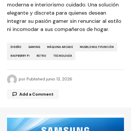
moderna e interiorismo cuidado. Una solución
elegante y discreta para quienes desean
integrar su pasión gamer sin renunciar al estilo
ni incomodar a sus compañeros de hogar.
DISEÑO
GAMING
MÁQUINA ARCADE
MUEBLE MULTIFUNCIÓN
RASPBERRY PI
RETRO
TECNOLOGÍA
por
Published
junio 13, 2026
Add a Comment
Tu dirección de correo electrónico no será
publicada.
Los campos obligatorios están
marcados con
*