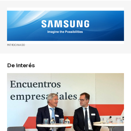
Tu dirección de correo electrónico no será
publicada.
Los campos obligatorios están
marcados con
*
Comment
*
PATROCINADO
De interés
Your Name
*
Your E-mail
*
Guarda mi nombre, correo electrónico y web en
este navegador para la próxima vez que
comente.