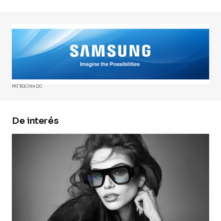
Tu dirección de correo electrónico no será
publicada.
Los campos obligatorios están
marcados con
*
Comment
*
PATROCINADO
De interés
Your Name
*
Your E-mail
*
Guarda mi nombre, correo electrónico y web en
este navegador para la próxima vez que
comente.