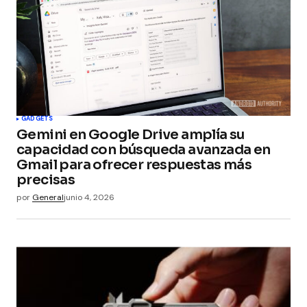
Your E-mail
*
Guarda mi nombre, correo electrónico y web en
este navegador para la próxima vez que
comente.
Submit Comment
GADGETS
Gemini en Google Drive amplía su
capacidad con búsqueda avanzada en
Gmail para ofrecer respuestas más
precisas
por
General
junio 4, 2026