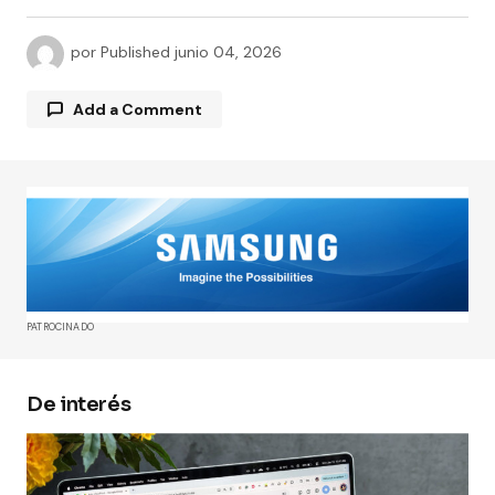
por
Published
junio 04, 2026
Add a Comment
Tu dirección de correo electrónico no será
publicada.
Los campos obligatorios están
marcados con
*
Comment
*
PATROCINADO
De interés
Your Name
*