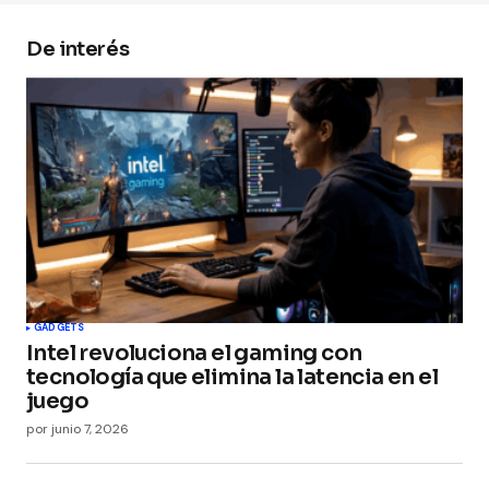
De interés
Your Name
*
Your E-mail
*
Guarda mi nombre, correo electrónico y web en
este navegador para la próxima vez que
comente.
Submit Comment
GADGETS
Intel revoluciona el gaming con
tecnología que elimina la latencia en el
juego
por
junio 7, 2026