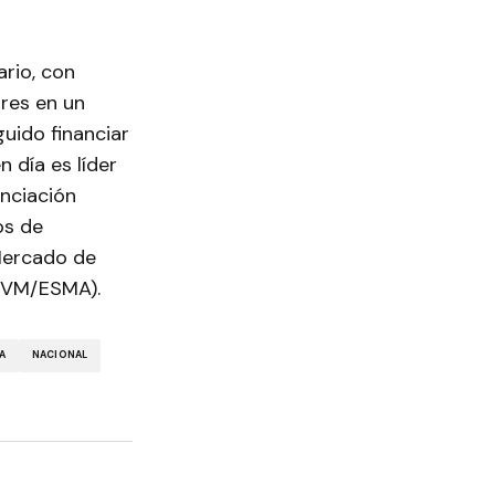
ario, con
res en un
guido financiar
 día es líder
nciación
os de
 Mercado de
AEVM/ESMA).
A
NACIONAL