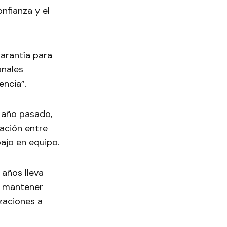
onfianza y el
garantía para
onales
ncia”.
l año pasado,
ación entre
bajo en equipo.
años lleva
y mantener
zaciones a