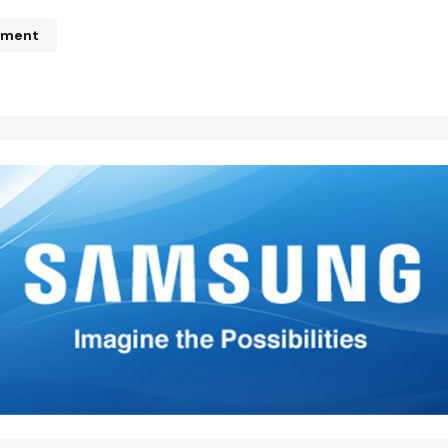
mment
n de correo electrónico no será publicada.
Los campos obliga
ados con
*
*
*
Your E-mail
*
mi nombre, correo electrónico
 este navegador para la
 vez que comente.