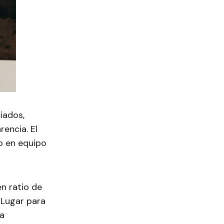
iados,
rencia. El
jo en equipo
en ratio de
 Lugar para
la