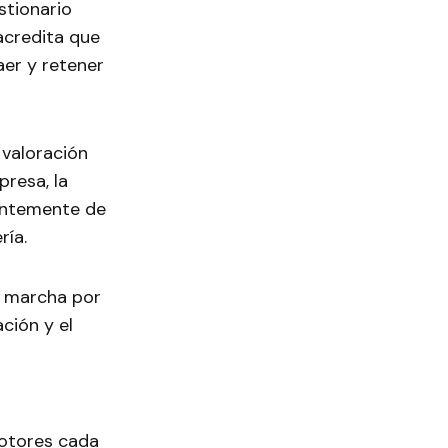
stionario
acredita que
aer y retener
 valoración
presa, la
ientemente de
ría.
n marcha por
ción y el
motores cada