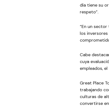
día tiene su o
respeto”.
“En un sector 
los inversores
comprometidos
Cabe destaca
cuya evaluaci
empleados, el 
Great Place T
trabajando co
culturas de al
convertirse en