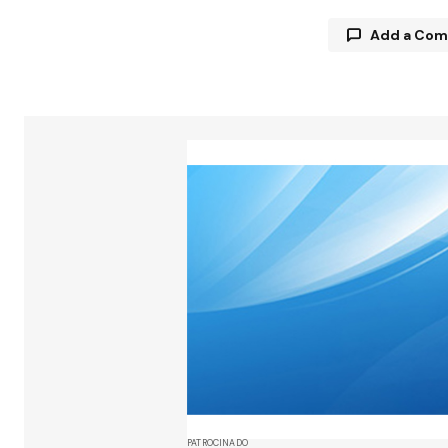
Add a Co
Tu direcció
están marc
Comment
Your Name
Guarda 
y web en
próxima
PATROCINADO