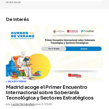
PATROCINADO
De interés
Your Name
*
Your E-mail
*
Guarda mi nombre, correo electrónico y web en
este navegador para la próxima vez que
comente.
Submit Comment
SALA DE PRENSA
Madrid acoge el Primer Encuentro
Internacional sobre Soberanía
Tecnológica y Sectores Estratégicos
por
Lucía Fernández
junio 3, 2026