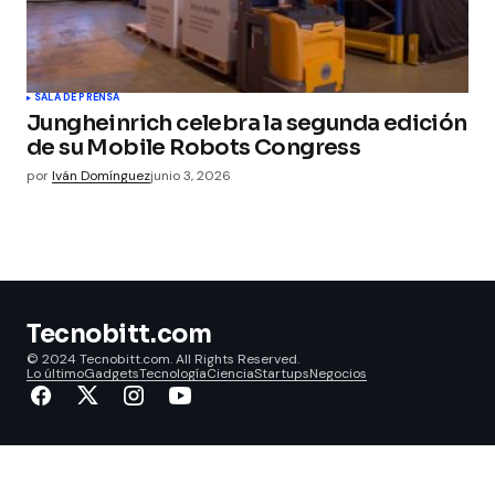
SALA DE PRENSA
Jungheinrich celebra la segunda edición
de su Mobile Robots Congress
por
Iván Domínguez
junio 3, 2026
Tecnobitt.com
© 2024 Tecnobitt.com. All Rights Reserved.
Lo último
Gadgets
Tecnología
Ciencia
Startups
Negocios