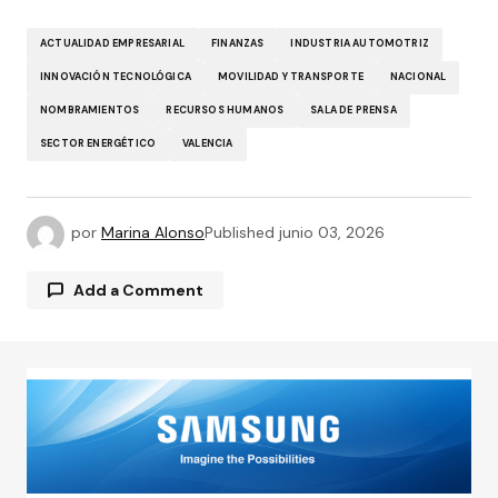
ACTUALIDAD EMPRESARIAL
FINANZAS
INDUSTRIA AUTOMOTRIZ
INNOVACIÓN TECNOLÓGICA
MOVILIDAD Y TRANSPORTE
NACIONAL
NOMBRAMIENTOS
RECURSOS HUMANOS
SALA DE PRENSA
SECTOR ENERGÉTICO
VALENCIA
por
Marina Alonso
Published
junio 03, 2026
Add a Comment
Tu dirección de correo electrónico no será
publicada.
Los campos obligatorios están
marcados con
*
Comment
*