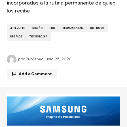
incorporados a la rutina permanente de quien
los recibe.
4 DE JULIO
DISEÑO
EDC
HERRAMIENTAS
OUTDOOR
REGALOS
TECNOLOGÍA
por
Published
junio 25, 2026
Add a Comment
Tu dirección de correo electrónico no será
publicada.
Los campos obligatorios están
marcados con
*
Comment
*