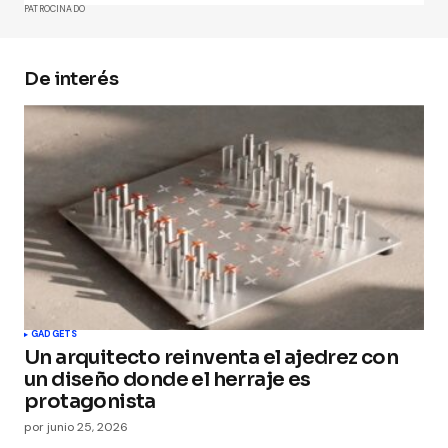
PATROCINADO
De interés
Your Name
*
Your E-mail
*
Guarda mi nombre, correo electrónico y web en
este navegador para la próxima vez que
comente.
Submit Comment
GADGETS
Un arquitecto reinventa el ajedrez con
un diseño donde el herraje es
protagonista
por
junio 25, 2026