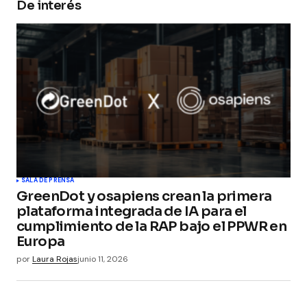
De interés
Your Name
*
Your E-mail
*
Guarda mi nombre, correo electrónico y web en
este navegador para la próxima vez que
comente.
Submit Comment
SALA DE PRENSA
GreenDot y osapiens crean la primera
plataforma integrada de IA para el
cumplimiento de la RAP bajo el PPWR en
Europa
por
Laura Rojas
junio 11, 2026