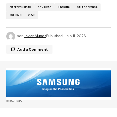
CIBERSEGURIDAD
CONSUMO
NACIONAL
SALA DE PRENSA
TURISMO
VIAJE
por
Javier Muñoz
Published
junio 11, 2026
Add a Comment
Tu dirección de correo electrónico no será
publicada.
Los campos obligatorios están
marcados con
*
Comment
*
PATROCINADO