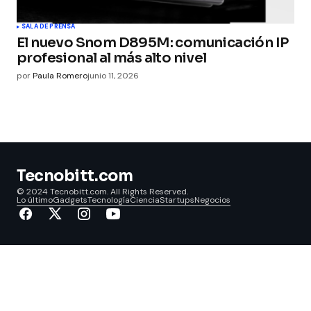
SALA DE PRENSA
El nuevo Snom D895M: comunicación IP
profesional al más alto nivel
por
Paula Romero
junio 11, 2026
Tecnobitt.com
© 2024 Tecnobitt.com. All Rights Reserved.
Lo último
Gadgets
Tecnología
Ciencia
Startups
Negocios