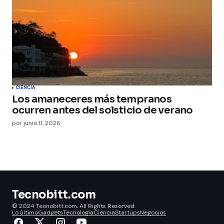
CIENCIA
Los amaneceres más tempranos
ocurren antes del solsticio de verano
por
junio 11, 2026
Tecnobitt.com
© 2024 Tecnobitt.com. All Rights Reserved.
Lo último
Gadgets
Tecnología
Ciencia
Startups
Negocios