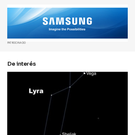
Tu dirección de correo electrónico no será
publicada.
Los campos obligatorios están
marcados con
*
Comment
*
PATROCINADO
De interés
Your Name
*
Your E-mail
*
Guarda mi nombre, correo electrónico y web en
este navegador para la próxima vez que
comente.