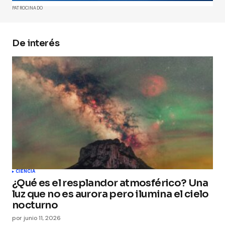
Comment
*
PATROCINADO
De interés
Your Name
*
Your E-mail
*
Guarda mi nombre, correo electrónico y web en
este navegador para la próxima vez que
comente.
Submit Comment
CIENCIA
¿Qué es el resplandor atmosférico? Una
luz que no es aurora pero ilumina el cielo
nocturno
por
junio 11, 2026