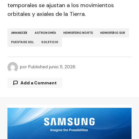
temporales se ajustan a los movimientos
orbitales y axiales de la Tierra.
AMANECER
ASTRONOMÍA
HEMISFERIO NORTE
HEMISFERIO SUR
PUESTA DE SOL
SOLSTICIO
por
Published
junio 11, 2026
Add a Comment
Tu dirección de correo electrónico no será
publicada.
Los campos obligatorios están
marcados con
*