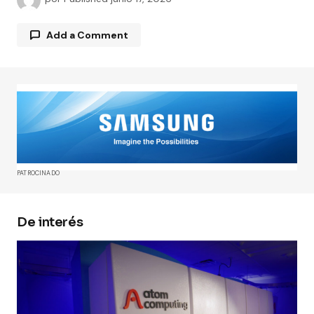
Add a Comment
Tu dirección de correo electrónico no será
publicada.
Los campos obligatorios están
marcados con
*
Comment
*
PATROCINADO
De interés
Your Name
*
Your E-mail
*