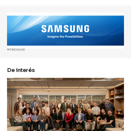
Tu dirección de correo electrónico no será
publicada.
Los campos obligatorios están
marcados con
*
Comment
*
PATROCINADO
De interés
Your Name
*
Your E-mail
*
Guarda mi nombre, correo electrónico y web en
este navegador para la próxima vez que
comente.